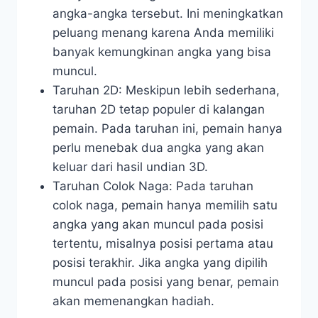
angka-angka tersebut. Ini meningkatkan
peluang menang karena Anda memiliki
banyak kemungkinan angka yang bisa
muncul.
Taruhan 2D: Meskipun lebih sederhana,
taruhan 2D tetap populer di kalangan
pemain. Pada taruhan ini, pemain hanya
perlu menebak dua angka yang akan
keluar dari hasil undian 3D.
Taruhan Colok Naga: Pada taruhan
colok naga, pemain hanya memilih satu
angka yang akan muncul pada posisi
tertentu, misalnya posisi pertama atau
posisi terakhir. Jika angka yang dipilih
muncul pada posisi yang benar, pemain
akan memenangkan hadiah.