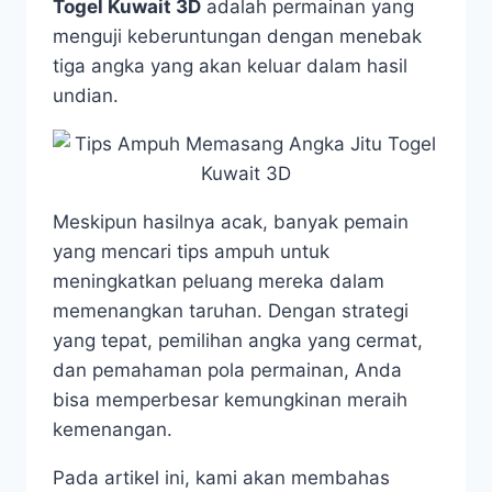
Togel Kuwait 3D
adalah permainan yang
menguji keberuntungan dengan menebak
tiga angka yang akan keluar dalam hasil
undian.
Meskipun hasilnya acak, banyak pemain
yang mencari tips ampuh untuk
meningkatkan peluang mereka dalam
memenangkan taruhan. Dengan strategi
yang tepat, pemilihan angka yang cermat,
dan pemahaman pola permainan, Anda
bisa memperbesar kemungkinan meraih
kemenangan.
Pada artikel ini, kami akan membahas