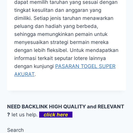
dapat memilih taruhan yang sesuai dengan
tingkat kesulitan dan anggaran yang
dimiliki. Setiap jenis taruhan menawarkan
peluang dan hadiah yang berbeda,
sehingga memungkinkan pemain untuk
menyesuaikan strategi bermain mereka
dengan lebih fleksibel. Untuk mendapatkan
informasi terkait seputar lotere lainnya
dengan kunjungi
PASARAN TOGEL SUPER
AKURAT
.
NEED BACKLINK HIGH QUALITY and RELEVANT
?
let us help.
click here
Search