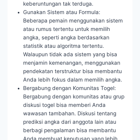
keberuntungan tak terduga.
Gunakan Sistem atau Formula:
Beberapa pemain menggunakan sistem
atau rumus tertentu untuk memilih
angka, seperti angka berdasarkan
statistik atau algoritma tertentu.
Walaupun tidak ada sistem yang bisa
menjamin kemenangan, menggunakan
pendekatan terstruktur bisa membantu
Anda lebih fokus dalam memilih angka.
Bergabung dengan Komunitas Togel:
Bergabung dengan komunitas atau grup
diskusi togel bisa memberi Anda
wawasan tambahan. Diskusi tentang
prediksi angka dari anggota lain atau
berbagi pengalaman bisa membantu
Anda membuat keputusan yang lebih