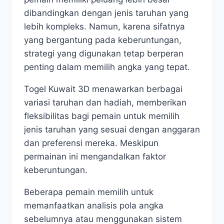
dibandingkan dengan jenis taruhan yang
lebih kompleks. Namun, karena sifatnya
yang bergantung pada keberuntungan,
strategi yang digunakan tetap berperan
penting dalam memilih angka yang tepat.
Togel Kuwait 3D menawarkan berbagai
variasi taruhan dan hadiah, memberikan
fleksibilitas bagi pemain untuk memilih
jenis taruhan yang sesuai dengan anggaran
dan preferensi mereka. Meskipun
permainan ini mengandalkan faktor
keberuntungan.
Beberapa pemain memilih untuk
memanfaatkan analisis pola angka
sebelumnya atau menggunakan sistem