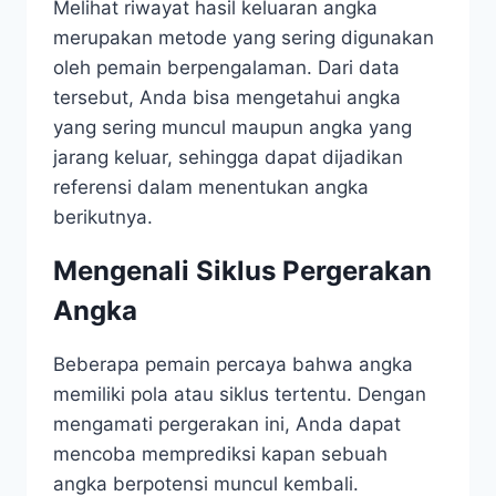
Melihat riwayat hasil keluaran angka
merupakan metode yang sering digunakan
oleh pemain berpengalaman. Dari data
tersebut, Anda bisa mengetahui angka
yang sering muncul maupun angka yang
jarang keluar, sehingga dapat dijadikan
referensi dalam menentukan angka
berikutnya.
Mengenali Siklus Pergerakan
Angka
Beberapa pemain percaya bahwa angka
memiliki pola atau siklus tertentu. Dengan
mengamati pergerakan ini, Anda dapat
mencoba memprediksi kapan sebuah
angka berpotensi muncul kembali.