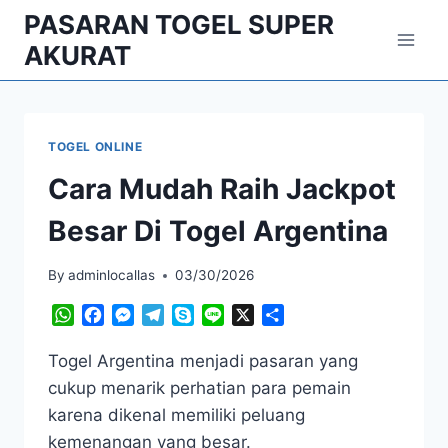
Skip
PASARAN TOGEL SUPER
to
AKURAT
content
TOGEL ONLINE
Cara Mudah Raih Jackpot
Besar Di Togel Argentina
By
adminlocallas
03/30/2026
WhatsApp
Facebook
Messenger
Telegram
Skype
Line
X
Share
Togel Argentina menjadi pasaran yang
cukup menarik perhatian para pemain
karena dikenal memiliki peluang
kemenangan yang besar.