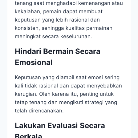
tenang saat menghadapi kemenangan atau
kekalahan, pemain dapat membuat
keputusan yang lebih rasional dan
konsisten, sehingga kualitas permainan
meningkat secara keseluruhan.
Hindari Bermain Secara
Emosional
Keputusan yang diambil saat emosi sering
kali tidak rasional dan dapat menyebabkan
kerugian. Oleh karena itu, penting untuk
tetap tenang dan mengikuti strategi yang
telah direncanakan.
Lakukan Evaluasi Secara
Berkala