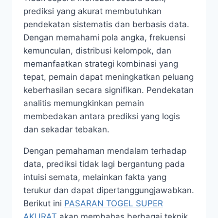
prediksi yang akurat membutuhkan
pendekatan sistematis dan berbasis data.
Dengan memahami pola angka, frekuensi
kemunculan, distribusi kelompok, dan
memanfaatkan strategi kombinasi yang
tepat, pemain dapat meningkatkan peluang
keberhasilan secara signifikan. Pendekatan
analitis memungkinkan pemain
membedakan antara prediksi yang logis
dan sekadar tebakan.
Dengan pemahaman mendalam terhadap
data, prediksi tidak lagi bergantung pada
intuisi semata, melainkan fakta yang
terukur dan dapat dipertanggungjawabkan.
Berikut ini
PASARAN TOGEL SUPER
AKURAT
akan membahas berbagai teknik