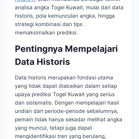
analisa angka Togel Kuwait, mulai dari data
historis, pola kemunculan angka, hingga
strategi kombinasi dan tips
memaksimalkan prediksi.
Pentingnya Mempelajari
Data Historis
Data historis merupakan fondasi utama
yang tidak dapat diabaikan dalam setiap
upaya prediksi Togel Kuwait yang serius
dan sistematis. Dengan mempelajari hasil
undian dari periode-periode sebelumnya,
pemain tidak hanya sekadar melihat angka
yang muncul, tetapi juga dapat
mengidentifikasi tren yang berulang,