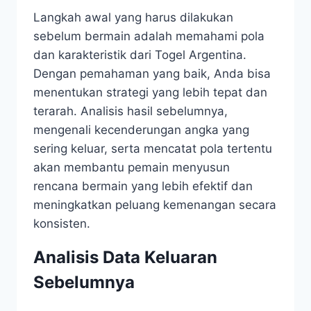
Langkah awal yang harus dilakukan
sebelum bermain adalah memahami pola
dan karakteristik dari Togel Argentina.
Dengan pemahaman yang baik, Anda bisa
menentukan strategi yang lebih tepat dan
terarah. Analisis hasil sebelumnya,
mengenali kecenderungan angka yang
sering keluar, serta mencatat pola tertentu
akan membantu pemain menyusun
rencana bermain yang lebih efektif dan
meningkatkan peluang kemenangan secara
konsisten.
Analisis Data Keluaran
Sebelumnya