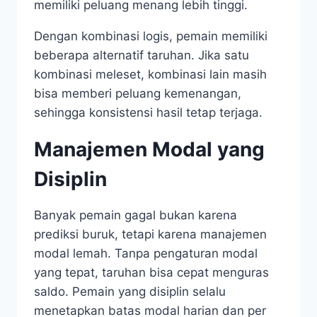
memiliki peluang menang lebih tinggi.
Dengan kombinasi logis, pemain memiliki
beberapa alternatif taruhan. Jika satu
kombinasi meleset, kombinasi lain masih
bisa memberi peluang kemenangan,
sehingga konsistensi hasil tetap terjaga.
Manajemen Modal yang
Disiplin
Banyak pemain gagal bukan karena
prediksi buruk, tetapi karena manajemen
modal lemah. Tanpa pengaturan modal
yang tepat, taruhan bisa cepat menguras
saldo. Pemain yang disiplin selalu
menetapkan batas modal harian dan per