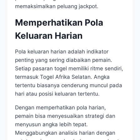
memaksimalkan peluang jackpot.
Memperhatikan Pola
Keluaran Harian
Pola keluaran harian adalah indikator
penting yang sering diabaikan pemain.
Setiap pasaran togel memiliki ritme sendiri,
termasuk Togel Afrika Selatan. Angka
tertentu biasanya cenderung muncul pada
hari atau posisi keluaran tertentu.
Dengan memperhatikan pola harian,
pemain bisa menyesuaikan strategi dan
menyusun angka lebih tepat.
Menggabungkan analisis harian dengan