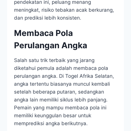
pendekatan ini, peluang menang
meningkat, risiko tebakan acak berkurang,
dan prediksi lebih konsisten.
Membaca Pola
Perulangan Angka
Salah satu trik terbaik yang jarang
diketahui pemula adalah membaca pola
perulangan angka. Di Togel Afrika Selatan,
angka tertentu biasanya muncul kembali
setelah beberapa putaran, sedangkan
angka lain memiliki siklus lebih panjang.
Pemain yang mampu membaca pola ini
memiliki keunggulan besar untuk
memprediksi angka berikutnya.