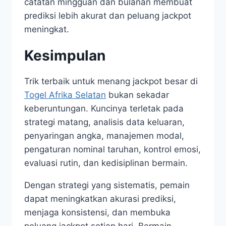
catatan mingguan dan bulanan membuat
prediksi lebih akurat dan peluang jackpot
meningkat.
Kesimpulan
Trik terbaik untuk menang jackpot besar di
Togel Afrika Selatan
bukan sekadar
keberuntungan. Kuncinya terletak pada
strategi matang, analisis data keluaran,
penyaringan angka, manajemen modal,
pengaturan nominal taruhan, kontrol emosi,
evaluasi rutin, dan kedisiplinan bermain.
Dengan strategi yang sistematis, pemain
dapat meningkatkan akurasi prediksi,
menjaga konsistensi, dan membuka