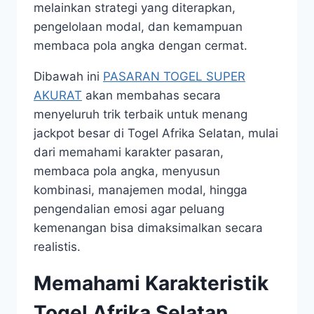
melainkan strategi yang diterapkan,
pengelolaan modal, dan kemampuan
membaca pola angka dengan cermat.
Dibawah ini
PASARAN TOGEL SUPER
AKURAT
akan membahas secara
menyeluruh trik terbaik untuk menang
jackpot besar di Togel Afrika Selatan, mulai
dari memahami karakter pasaran,
membaca pola angka, menyusun
kombinasi, manajemen modal, hingga
pengendalian emosi agar peluang
kemenangan bisa dimaksimalkan secara
realistis.
Memahami Karakteristik
Togel Afrika Selatan