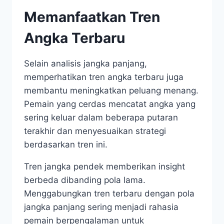
Memanfaatkan Tren
Angka Terbaru
Selain analisis jangka panjang,
memperhatikan tren angka terbaru juga
membantu meningkatkan peluang menang.
Pemain yang cerdas mencatat angka yang
sering keluar dalam beberapa putaran
terakhir dan menyesuaikan strategi
berdasarkan tren ini.
Tren jangka pendek memberikan insight
berbeda dibanding pola lama.
Menggabungkan tren terbaru dengan pola
jangka panjang sering menjadi rahasia
pemain berpengalaman untuk