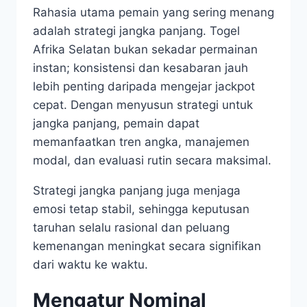
Rahasia utama pemain yang sering menang
adalah strategi jangka panjang. Togel
Afrika Selatan bukan sekadar permainan
instan; konsistensi dan kesabaran jauh
lebih penting daripada mengejar jackpot
cepat. Dengan menyusun strategi untuk
jangka panjang, pemain dapat
memanfaatkan tren angka, manajemen
modal, dan evaluasi rutin secara maksimal.
Strategi jangka panjang juga menjaga
emosi tetap stabil, sehingga keputusan
taruhan selalu rasional dan peluang
kemenangan meningkat secara signifikan
dari waktu ke waktu.
Mengatur Nominal