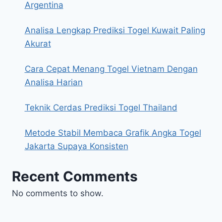
Argentina
Analisa Lengkap Prediksi Togel Kuwait Paling
Akurat
Cara Cepat Menang Togel Vietnam Dengan
Analisa Harian
Teknik Cerdas Prediksi Togel Thailand
Metode Stabil Membaca Grafik Angka Togel
Jakarta Supaya Konsisten
Recent Comments
No comments to show.