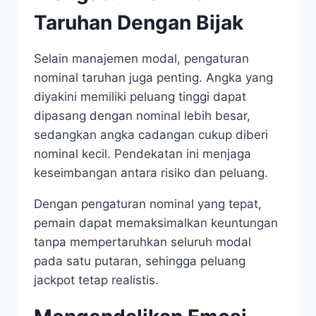
Taruhan Dengan Bijak
Selain manajemen modal, pengaturan
nominal taruhan juga penting. Angka yang
diyakini memiliki peluang tinggi dapat
dipasang dengan nominal lebih besar,
sedangkan angka cadangan cukup diberi
nominal kecil. Pendekatan ini menjaga
keseimbangan antara risiko dan peluang.
Dengan pengaturan nominal yang tepat,
pemain dapat memaksimalkan keuntungan
tanpa mempertaruhkan seluruh modal
pada satu putaran, sehingga peluang
jackpot tetap realistis.