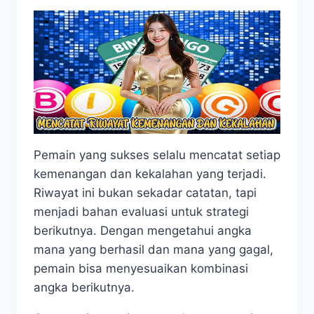
Pemain yang sukses selalu mencatat setiap
kemenangan dan kekalahan yang terjadi.
Riwayat ini bukan sekadar catatan, tapi
menjadi bahan evaluasi untuk strategi
berikutnya. Dengan mengetahui angka
mana yang berhasil dan mana yang gagal,
pemain bisa menyesuaikan kombinasi
angka berikutnya.