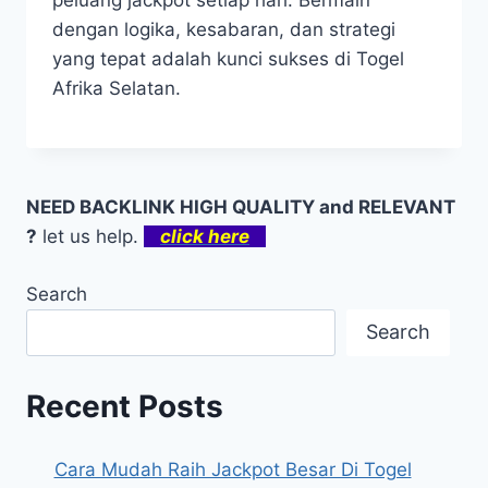
peluang jackpot setiap hari. Bermain
dengan logika, kesabaran, dan strategi
yang tepat adalah kunci sukses di Togel
Afrika Selatan.
NEED BACKLINK HIGH QUALITY and RELEVANT
?
let us help.
click here
Search
Search
Recent Posts
Cara Mudah Raih Jackpot Besar Di Togel