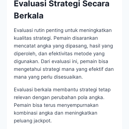
Evaluasi Strategi Secara
Berkala
Evaluasi rutin penting untuk meningkatkan
kualitas strategi. Pemain disarankan
mencatat angka yang dipasang, hasil yang
diperoleh, dan efektivitas metode yang
digunakan. Dari evaluasi ini, pemain bisa
mengetahui strategi mana yang efektif dan
mana yang perlu disesuaikan.
Evaluasi berkala membantu strategi tetap
relevan dengan perubahan pola angka.
Pemain bisa terus menyempurnakan
kombinasi angka dan meningkatkan
peluang jackpot.