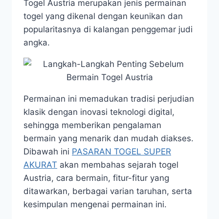
Togel Austria merupakan jenis permainan
togel yang dikenal dengan keunikan dan
popularitasnya di kalangan penggemar judi
angka.
Permainan ini memadukan tradisi perjudian
klasik dengan inovasi teknologi digital,
sehingga memberikan pengalaman
bermain yang menarik dan mudah diakses.
Dibawah ini
PASARAN TOGEL SUPER
AKURAT
akan membahas sejarah togel
Austria, cara bermain, fitur-fitur yang
ditawarkan, berbagai varian taruhan, serta
kesimpulan mengenai permainan ini.