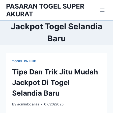
Skip
PASARAN TOGEL SUPER
to
AKURAT
content
Jackpot Togel Selandia
Baru
TOGEL ONLINE
Tips Dan Trik Jitu Mudah
Jackpot Di Togel
Selandia Baru
By
adminlocallas
07/20/2025