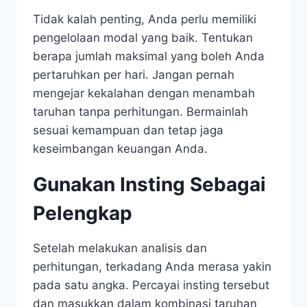
Tidak kalah penting, Anda perlu memiliki
pengelolaan modal yang baik. Tentukan
berapa jumlah maksimal yang boleh Anda
pertaruhkan per hari. Jangan pernah
mengejar kekalahan dengan menambah
taruhan tanpa perhitungan. Bermainlah
sesuai kemampuan dan tetap jaga
keseimbangan keuangan Anda.
Gunakan Insting Sebagai
Pelengkap
Setelah melakukan analisis dan
perhitungan, terkadang Anda merasa yakin
pada satu angka. Percayai insting tersebut
dan masukkan dalam kombinasi taruhan