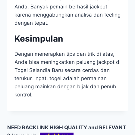
Anda. Banyak pemain berhasil jackpot
karena menggabungkan analisa dan feeling
dengan tepat.
Kesimpulan
Dengan menerapkan tips dan trik di atas,
Anda bisa meningkatkan peluang jackpot di
Togel Selandia Baru secara cerdas dan
terukur. Ingat, togel adalah permainan
peluang mainkan dengan bijak dan penuh
kontrol.
NEED BACKLINK HIGH QUALITY and RELEVANT