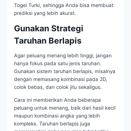
Togel Turki, sehingga Anda bisa membuat
prediksi yang lebih akurat.
Gunakan Strategi
Taruhan Berlapis
Agar peluang menang lebih tinggi, jangan
hanya fokus pada satu jenis taruhan.
Gunakan sistem taruhan berlapis, misalnya
dengan memasang kombinasi pada 2D,
colok bebas, dan colok jitu sekaligus.
Cara ini memberikan Anda beberapa
peluang untuk menang, baik dari hasil kecil
maupun kombinasi angka yang lebih
kompleks. Taruhan berlapis juga