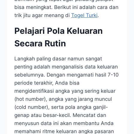
bisa meningkat. Berikut ini adalah cara dan
trik jitu agar menang di
Togel Turki
.
Pelajari Pola Keluaran
Secara Rutin
Langkah paling dasar namun sangat
penting adalah menganalisis data keluaran
sebelumnya. Dengan mengamati hasil 7-10
periode terakhir, Anda bisa
mengidentifikasi angka yang sering keluar
(hot number), angka yang jarang muncul
(cold number), serta pola angka ganjil-
genap atau besar-kecil. Mencatat dan
menyusun data ini akan membantu Anda
memahami ritme keluaran angka pasaran