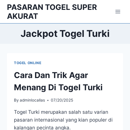
Skip
PASARAN TOGEL SUPER
to
AKURAT
content
Jackpot Togel Turki
TOGEL ONLINE
Cara Dan Trik Agar
Menang Di Togel Turki
By
adminlocallas
07/20/2025
Togel Turki merupakan salah satu varian
pasaran internasional yang kian populer di
kalangan pecinta angka.