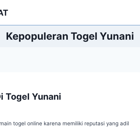
AT
Kepopuleran Togel Yunani
i Togel Yunani
ain togel online karena memiliki reputasi yang adil