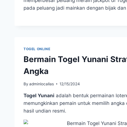
memperbesar peluang meraih jackpot di Togel
pada peluang jadi mainkan dengan bijak dan 
TOGEL ONLINE
Bermain Togel Yunani Str
Angka
By
adminlocallas
12/15/2024
Togel Yunani
adalah bentuk permainan lotere
memungkinkan pemain untuk memilih angka
hasil undian resmi.