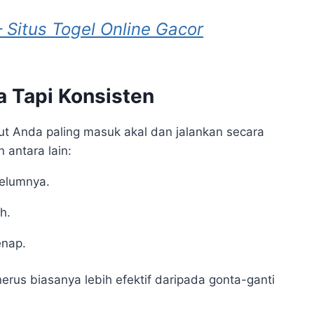
Situs Togel Online Gacor
 Tapi Konsisten
ut Anda paling masuk akal dan jalankan secara
 antara lain:
belumnya.
h.
enap.
us biasanya lebih efektif daripada gonta-ganti