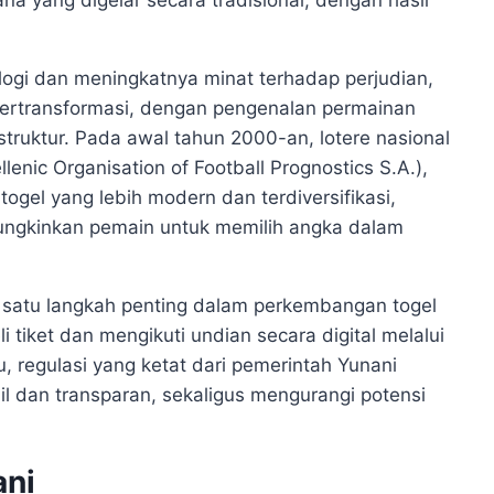
ogi dan meningkatnya minat terhadap perjudian,
bertransformasi, dengan pengenalan permainan
struktur. Pada awal tahun 2000-an, lotere nasional
nic Organisation of Football Prognostics S.A.),
ogel yang lebih modern dan terdiversifikasi,
mungkinkan pemain untuk memilih angka dalam
h satu langkah penting dalam perkembangan togel
iket dan mengikuti undian secara digital melalui
tu, regulasi yang ketat dari pemerintah Yunani
l dan transparan, sekaligus mengurangi potensi
ani