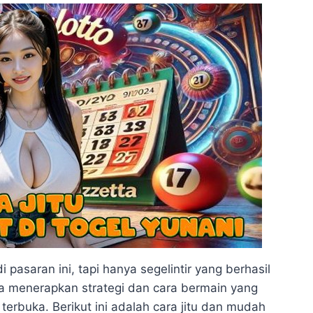
asaran ini, tapi hanya segelintir yang berhasil
ika menerapkan strategi dan cara bermain yang
terbuka. Berikut ini adalah cara jitu dan mudah