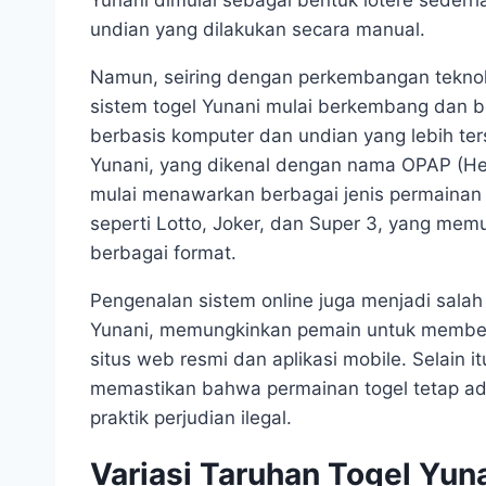
undian yang dilakukan secara manual.
Namun, seiring dengan perkembangan teknol
sistem togel Yunani mulai berkembang dan 
berbasis komputer dan undian yang lebih ter
Yunani, yang dikenal dengan nama OPAP (Helle
mulai menawarkan berbagai jenis permainan t
seperti Lotto, Joker, dan Super 3, yang me
berbagai format.
Pengenalan sistem online juga menjadi sala
Yunani, memungkinkan pemain untuk membeli t
situs web resmi dan aplikasi mobile. Selain i
memastikan bahwa permainan togel tetap adi
praktik perjudian ilegal.
Variasi Taruhan Togel Yun