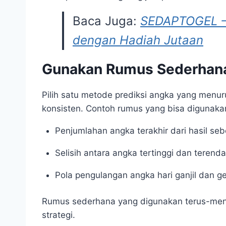
Baca Juga:
SEDAPTOGEL – 
dengan Hadiah Jutaan
Gunakan Rumus Sederhana
Pilih satu metode prediksi angka yang menur
konsisten. Contoh rumus yang bisa digunakan
Penjumlahan angka terakhir dari hasil se
Selisih antara angka tertinggi dan terenda
Pola pengulangan angka hari ganjil dan g
Rumus sederhana yang digunakan terus-mener
strategi.