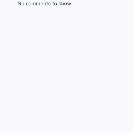
No comments to show.