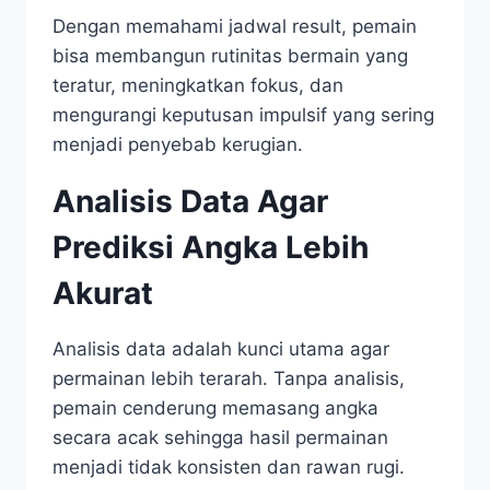
Dengan memahami jadwal result, pemain
bisa membangun rutinitas bermain yang
teratur, meningkatkan fokus, dan
mengurangi keputusan impulsif yang sering
menjadi penyebab kerugian.
Analisis Data Agar
Prediksi Angka Lebih
Akurat
Analisis data adalah kunci utama agar
permainan lebih terarah. Tanpa analisis,
pemain cenderung memasang angka
secara acak sehingga hasil permainan
menjadi tidak konsisten dan rawan rugi.