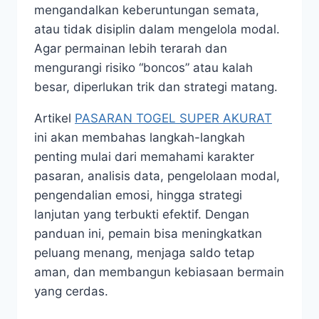
mengandalkan keberuntungan semata,
atau tidak disiplin dalam mengelola modal.
Agar permainan lebih terarah dan
mengurangi risiko “boncos” atau kalah
besar, diperlukan trik dan strategi matang.
Artikel
PASARAN TOGEL SUPER AKURAT
ini akan membahas langkah-langkah
penting mulai dari memahami karakter
pasaran, analisis data, pengelolaan modal,
pengendalian emosi, hingga strategi
lanjutan yang terbukti efektif. Dengan
panduan ini, pemain bisa meningkatkan
peluang menang, menjaga saldo tetap
aman, dan membangun kebiasaan bermain
yang cerdas.