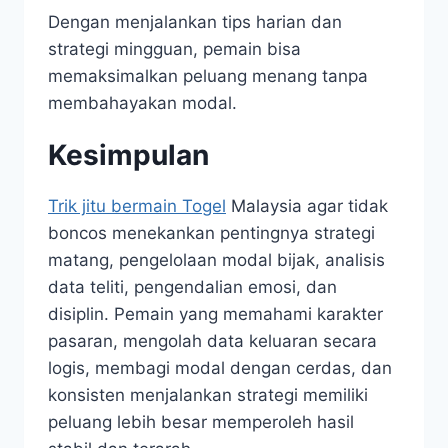
Dengan menjalankan tips harian dan
strategi mingguan, pemain bisa
memaksimalkan peluang menang tanpa
membahayakan modal.
Kesimpulan
Trik jitu bermain Togel
Malaysia agar tidak
boncos menekankan pentingnya strategi
matang, pengelolaan modal bijak, analisis
data teliti, pengendalian emosi, dan
disiplin. Pemain yang memahami karakter
pasaran, mengolah data keluaran secara
logis, membagi modal dengan cerdas, dan
konsisten menjalankan strategi memiliki
peluang lebih besar memperoleh hasil