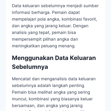
Data keluaran sebelumnya menjadi sumber
informasi berharga. Pemain dapat
mempelajari pola angka, kombinasi favorit,
dan angka yang jarang keluar. Dengan
analisis yang tepat, pemain bisa
mempersempit pilihan angka dan
meningkatkan peluang menang.
Menggunakan Data Keluaran
Sebelumnya
Mencatat dan menganalisis data keluaran
sebelumnya adalah langkah penting.
Pemain bisa melihat angka yang sering
muncul, kombinasi yang biasanya keluar
bersamaan, dan angka yang jarang