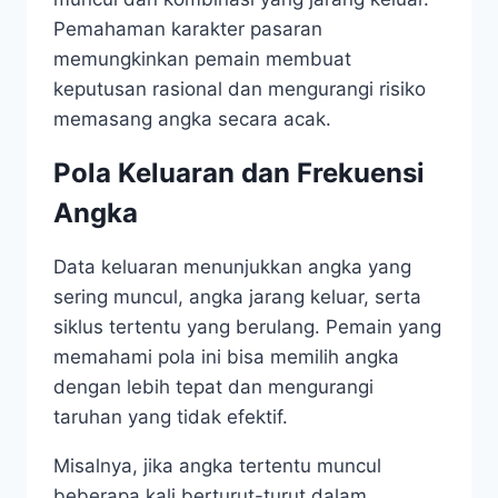
Pemahaman karakter pasaran
memungkinkan pemain membuat
keputusan rasional dan mengurangi risiko
memasang angka secara acak.
Pola Keluaran dan Frekuensi
Angka
Data keluaran menunjukkan angka yang
sering muncul, angka jarang keluar, serta
siklus tertentu yang berulang. Pemain yang
memahami pola ini bisa memilih angka
dengan lebih tepat dan mengurangi
taruhan yang tidak efektif.
Misalnya, jika angka tertentu muncul
beberapa kali berturut-turut dalam