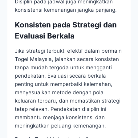
Disiplin pada jadwal juga meningkatkan
konsistensi kemenangan jangka panjang.
Konsisten pada Strategi dan
Evaluasi Berkala
Jika strategi terbukti efektif dalam bermain
Togel Malaysia, jalankan secara konsisten
tanpa mudah tergoda untuk mengganti
pendekatan. Evaluasi secara berkala
penting untuk memperbaiki kelemahan,
menyesuaikan metode dengan pola
keluaran terbaru, dan memastikan strategi
tetap relevan. Pendekatan disiplin ini
membantu menjaga konsistensi dan
meningkatkan peluang kemenangan.