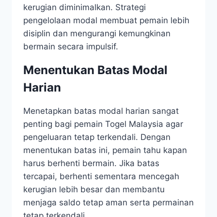
kerugian diminimalkan. Strategi
pengelolaan modal membuat pemain lebih
disiplin dan mengurangi kemungkinan
bermain secara impulsif.
Menentukan Batas Modal
Harian
Menetapkan batas modal harian sangat
penting bagi pemain Togel Malaysia agar
pengeluaran tetap terkendali. Dengan
menentukan batas ini, pemain tahu kapan
harus berhenti bermain. Jika batas
tercapai, berhenti sementara mencegah
kerugian lebih besar dan membantu
menjaga saldo tetap aman serta permainan
tetap terkendali.