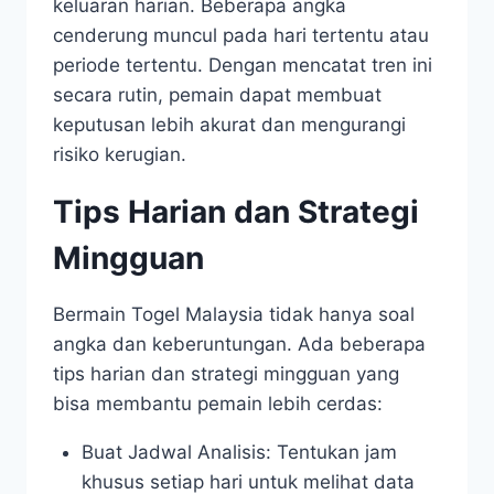
keluaran harian. Beberapa angka
cenderung muncul pada hari tertentu atau
periode tertentu. Dengan mencatat tren ini
secara rutin, pemain dapat membuat
keputusan lebih akurat dan mengurangi
risiko kerugian.
Tips Harian dan Strategi
Mingguan
Bermain Togel Malaysia tidak hanya soal
angka dan keberuntungan. Ada beberapa
tips harian dan strategi mingguan yang
bisa membantu pemain lebih cerdas:
Buat Jadwal Analisis: Tentukan jam
khusus setiap hari untuk melihat data