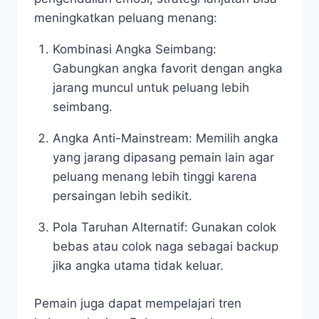
meningkatkan peluang menang:
Kombinasi Angka Seimbang:
Gabungkan angka favorit dengan angka
jarang muncul untuk peluang lebih
seimbang.
Angka Anti-Mainstream: Memilih angka
yang jarang dipasang pemain lain agar
peluang menang lebih tinggi karena
persaingan lebih sedikit.
Pola Taruhan Alternatif: Gunakan colok
bebas atau colok naga sebagai backup
jika angka utama tidak keluar.
Pemain juga dapat mempelajari tren