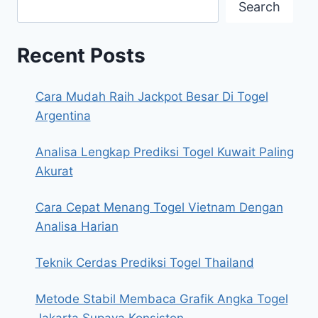
Search
Recent Posts
Cara Mudah Raih Jackpot Besar Di Togel
Argentina
Analisa Lengkap Prediksi Togel Kuwait Paling
Akurat
Cara Cepat Menang Togel Vietnam Dengan
Analisa Harian
Teknik Cerdas Prediksi Togel Thailand
Metode Stabil Membaca Grafik Angka Togel