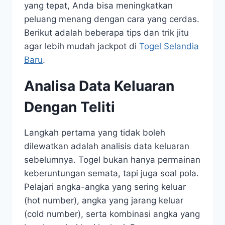
yang tepat, Anda bisa meningkatkan
peluang menang dengan cara yang cerdas.
Berikut adalah beberapa tips dan trik jitu
agar lebih mudah jackpot di
Togel Selandia
Baru
.
Analisa Data Keluaran
Dengan Teliti
Langkah pertama yang tidak boleh
dilewatkan adalah analisis data keluaran
sebelumnya. Togel bukan hanya permainan
keberuntungan semata, tapi juga soal pola.
Pelajari angka-angka yang sering keluar
(hot number), angka yang jarang keluar
(cold number), serta kombinasi angka yang