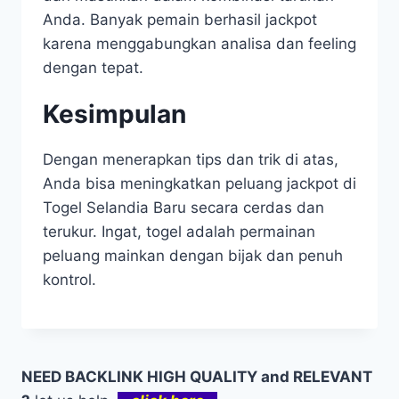
Anda. Banyak pemain berhasil jackpot
karena menggabungkan analisa dan feeling
dengan tepat.
Kesimpulan
Dengan menerapkan tips dan trik di atas,
Anda bisa meningkatkan peluang jackpot di
Togel Selandia Baru secara cerdas dan
terukur. Ingat, togel adalah permainan
peluang mainkan dengan bijak dan penuh
kontrol.
NEED BACKLINK HIGH QUALITY and RELEVANT