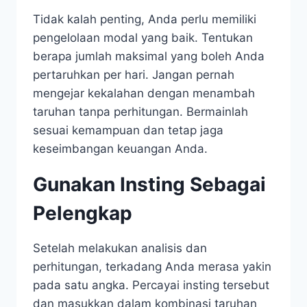
Tidak kalah penting, Anda perlu memiliki
pengelolaan modal yang baik. Tentukan
berapa jumlah maksimal yang boleh Anda
pertaruhkan per hari. Jangan pernah
mengejar kekalahan dengan menambah
taruhan tanpa perhitungan. Bermainlah
sesuai kemampuan dan tetap jaga
keseimbangan keuangan Anda.
Gunakan Insting Sebagai
Pelengkap
Setelah melakukan analisis dan
perhitungan, terkadang Anda merasa yakin
pada satu angka. Percayai insting tersebut
dan masukkan dalam kombinasi taruhan