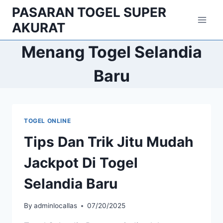
Skip
PASARAN TOGEL SUPER
to
AKURAT
content
Menang Togel Selandia
Baru
TOGEL ONLINE
Tips Dan Trik Jitu Mudah
Jackpot Di Togel
Selandia Baru
By
adminlocallas
07/20/2025