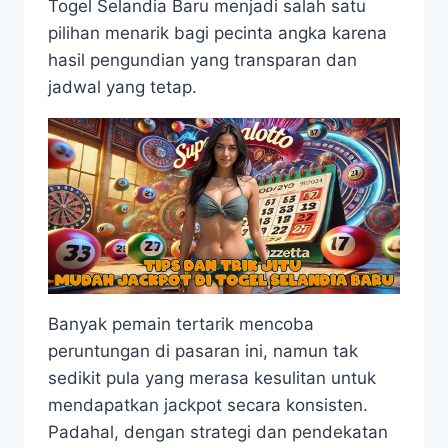
Togel Selandia Baru menjadi salah satu
pilihan menarik bagi pecinta angka karena
hasil pengundian yang transparan dan
jadwal yang tetap.
Banyak pemain tertarik mencoba
peruntungan di pasaran ini, namun tak
sedikit pula yang merasa kesulitan untuk
mendapatkan jackpot secara konsisten.
Padahal, dengan strategi dan pendekatan