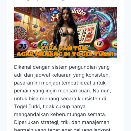
Dikenal dengan sistem pengundian yang
adil dan jadwal keluaran yang konsisten,
pasaran ini menjadi tempat ideal untuk
pemain yang ingin mencari cuan. Namun,
untuk bisa menang secara konsisten di
Togel Turki, tidak cukup hanya
mengandalkan keberuntungan semata.
Diperlukan strategi, trik, dan manajemen
bermain yang tepat agar peluang jackpot