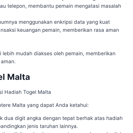
, atau telepon, membantu pemain mengatasi masalah
mumnya menggunakan enkripsi data yang kuat
transaksi keuangan pemain, memberikan rasa aman
di lebih mudah diakses oleh pemain, memberikan
 aman.
l Malta
otere Malta yang dapat Anda ketahui:
 dua digit angka dengan tepat berhak atas hadiah
bandingkan jenis taruhan lainnya.