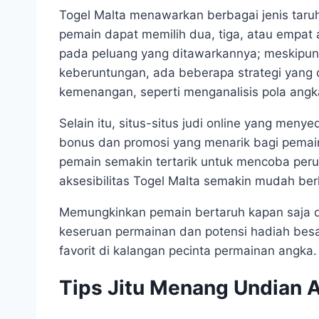
Togel Malta menawarkan berbagai jenis taru
pemain dapat memilih dua, tiga, atau empat a
pada peluang yang ditawarkannya; meskipun
keberuntungan, ada beberapa strategi yang
kemenangan, seperti menganalisis pola angk
Selain itu, situs-situs judi online yang men
bonus dan promosi yang menarik bagi pemai
pemain semakin tertarik untuk mencoba peru
aksesibilitas Togel Malta semakin mudah berk
Memungkinkan pemain bertaruh kapan saja d
keseruan permainan dan potensi hadiah besar
favorit di kalangan pecinta permainan angka.
Tips Jitu Menang Undian 