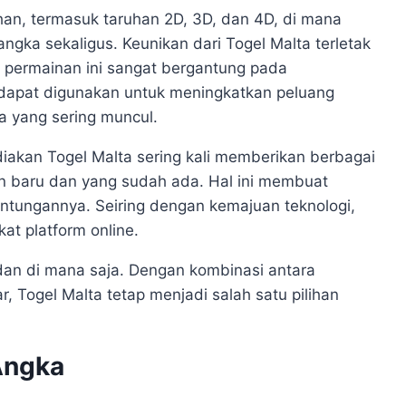
han, termasuk taruhan 2D, 3D, dan 4D, di mana
ngka sekaligus. Keunikan dari Togel Malta terletak
 permainan ini sangat bergantung pada
 dapat digunakan untuk meningkatkan peluang
a yang sering muncul.
yediakan Togel Malta sering kali memberikan berbagai
n baru dan yang sudah ada. Hal ini membuat
ntungannya. Seiring dengan kemajuan teknologi,
at platform online.
an di mana saja. Dengan kombinasi antara
, Togel Malta tetap menjadi salah satu pilihan
Angka