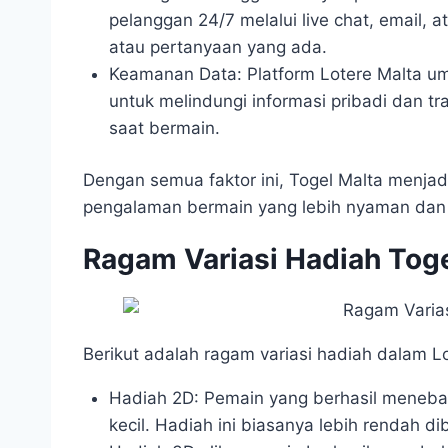
pelanggan 24/7 melalui live chat, email
atau pertanyaan yang ada.
Keamanan Data: Platform Lotere Malta u
untuk melindungi informasi pribadi dan 
saat bermain.
Dengan semua faktor ini, Togel Malta menja
pengalaman bermain yang lebih nyaman dan
Ragam Variasi Hadiah Toge
Berikut adalah ragam variasi hadiah dalam L
Hadiah 2D: Pemain yang berhasil menebak
kecil. Hadiah ini biasanya lebih rendah di