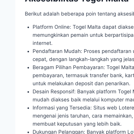
Berikut adalah beberapa poin tentang aksesib
Platform Online: Togel Malta dapat diakse
memungkinkan pemain untuk berpartisipas
internet.
Pendaftaran Mudah: Proses pendaftaran 
cepat, dengan langkah-langkah yang jel
Beragam Pilihan Pembayaran: Togel Malt
pembayaran, termasuk transfer bank, kar
untuk melakukan deposit dan penarikan.
Desain Responsif: Banyak platform Togel 
mudah diakses baik melalui komputer ma
Informasi yang Tersedia: Situs web Lote
mengenai jenis taruhan, cara memainkan
membuat keputusan yang lebih baik.
Dukungan Pelanggan: Banyak platform L