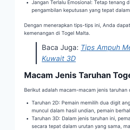
Jangan Terlalu Emosional: Tetap tenang 
pengambilan keputusan yang tepat dalam
Dengan menerapkan tips-tips ini, Anda dapa
kemenangan di Togel Malta.
Baca Juga:
Tips Ampuh Me
Kuwait 3D
Macam Jenis Taruhan Toge
Berikut adalah macam-macam jenis taruhan d
Taruhan 2D: Pemain memilih dua digit angk
muncul dalam hasil undian, pemain berh
Taruhan 3D: Dalam jenis taruhan ini, pema
secara tepat dalam urutan yang sama, ma