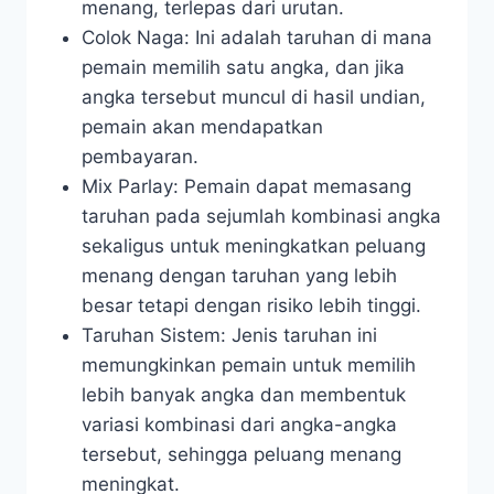
menang, terlepas dari urutan.
Colok Naga: Ini adalah taruhan di mana
pemain memilih satu angka, dan jika
angka tersebut muncul di hasil undian,
pemain akan mendapatkan
pembayaran.
Mix Parlay: Pemain dapat memasang
taruhan pada sejumlah kombinasi angka
sekaligus untuk meningkatkan peluang
menang dengan taruhan yang lebih
besar tetapi dengan risiko lebih tinggi.
Taruhan Sistem: Jenis taruhan ini
memungkinkan pemain untuk memilih
lebih banyak angka dan membentuk
variasi kombinasi dari angka-angka
tersebut, sehingga peluang menang
meningkat.