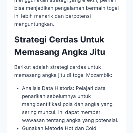
menggunakan strategi yang efektif, pemain
bisa menjadikan pengalaman bermain togel
ini lebih menarik dan berpotensi
menguntungkan.
Strategi Cerdas Untuk
Memasang Angka Jitu
Berikut adalah strategi cerdas untuk
memasang angka jitu di togel Mozambik:
Analisis Data Historis: Pelajari data
penarikan sebelumnya untuk
mengidentifikasi pola dan angka yang
sering muncul. Ini dapat memberi
wawasan tentang angka yang potensial.
Gunakan Metode Hot dan Cold