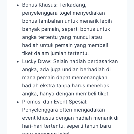
Bonus Khusus: Terkadang,
penyelenggara togel menyediakan
bonus tambahan untuk menarik lebih
banyak pemain, seperti bonus untuk
angka tertentu yang muncul atau
hadiah untuk pemain yang membeli
tiket dalam jumlah tertentu.
Lucky Draw: Selain hadiah berdasarkan
angka, ada juga undian berhadiah di
mana pemain dapat memenangkan
hadiah ekstra tanpa harus menebak
angka, hanya dengan membeli tiket.
Promosi dan Event Spesial:
Penyelenggara often mengadakan
event khusus dengan hadiah menarik di
hari-hari tertentu, seperti tahun baru
atau perayaan lokal.