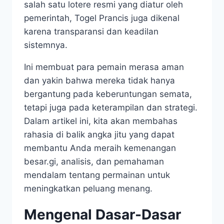
salah satu lotere resmi yang diatur oleh
pemerintah, Togel Prancis juga dikenal
karena transparansi dan keadilan
sistemnya.
Ini membuat para pemain merasa aman
dan yakin bahwa mereka tidak hanya
bergantung pada keberuntungan semata,
tetapi juga pada keterampilan dan strategi.
Dalam artikel ini, kita akan membahas
rahasia di balik angka jitu yang dapat
membantu Anda meraih kemenangan
besar.gi, analisis, dan pemahaman
mendalam tentang permainan untuk
meningkatkan peluang menang.
Mengenal Dasar-Dasar