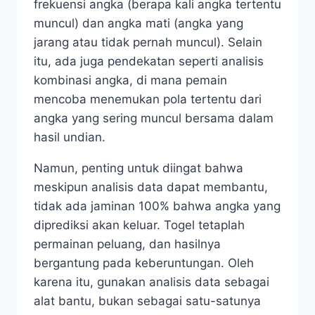
frekuensi angka (berapa kali angka tertentu
muncul) dan angka mati (angka yang
jarang atau tidak pernah muncul). Selain
itu, ada juga pendekatan seperti analisis
kombinasi angka, di mana pemain
mencoba menemukan pola tertentu dari
angka yang sering muncul bersama dalam
hasil undian.
Namun, penting untuk diingat bahwa
meskipun analisis data dapat membantu,
tidak ada jaminan 100% bahwa angka yang
diprediksi akan keluar. Togel tetaplah
permainan peluang, dan hasilnya
bergantung pada keberuntungan. Oleh
karena itu, gunakan analisis data sebagai
alat bantu, bukan sebagai satu-satunya