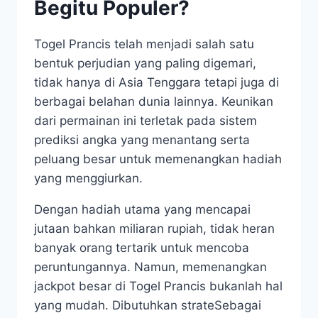
Begitu Populer?
Togel Prancis telah menjadi salah satu
bentuk perjudian yang paling digemari,
tidak hanya di Asia Tenggara tetapi juga di
berbagai belahan dunia lainnya. Keunikan
dari permainan ini terletak pada sistem
prediksi angka yang menantang serta
peluang besar untuk memenangkan hadiah
yang menggiurkan.
Dengan hadiah utama yang mencapai
jutaan bahkan miliaran rupiah, tidak heran
banyak orang tertarik untuk mencoba
peruntungannya. Namun, memenangkan
jackpot besar di Togel Prancis bukanlah hal
yang mudah. Dibutuhkan strateSebagai