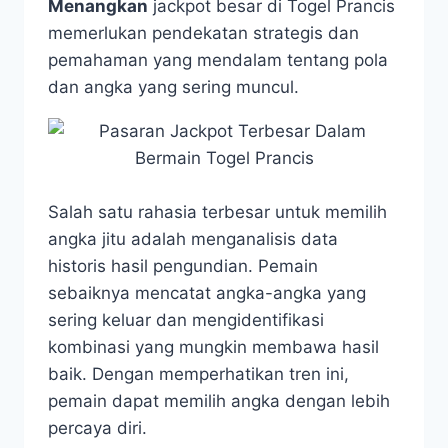
Menangkan
jackpot besar di Togel Prancis
memerlukan pendekatan strategis dan
pemahaman yang mendalam tentang pola
dan angka yang sering muncul.
Salah satu rahasia terbesar untuk memilih
angka jitu adalah menganalisis data
historis hasil pengundian. Pemain
sebaiknya mencatat angka-angka yang
sering keluar dan mengidentifikasi
kombinasi yang mungkin membawa hasil
baik. Dengan memperhatikan tren ini,
pemain dapat memilih angka dengan lebih
percaya diri.