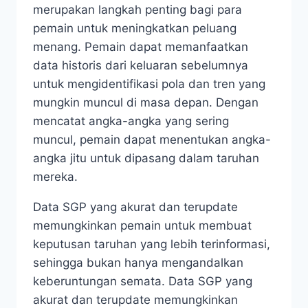
merupakan langkah penting bagi para
pemain untuk meningkatkan peluang
menang.​ Pemain dapat memanfaatkan
data historis dari keluaran sebelumnya
untuk mengidentifikasi pola dan tren yang
mungkin muncul di masa depan. Dengan
mencatat angka-angka yang sering
muncul, pemain dapat menentukan angka-
angka jitu untuk dipasang dalam taruhan
mereka.
Data SGP yang akurat dan terupdate
memungkinkan pemain untuk membuat
keputusan taruhan yang lebih terinformasi,
sehingga bukan hanya mengandalkan
keberuntungan semata. Data SGP yang
akurat dan terupdate memungkinkan