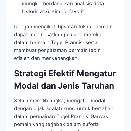
mungkin berdasarkan analisis data
historis atau simbol favorit.
​Dengan mengikuti tips dan trik ini, pemain
dapat meningkatkan peluang mereka
dalam bermain Togel Prancis, serta
membuat pengalaman bermain lebih
efisien dan menyenangkan.​
Strategi Efektif Mengatur
Modal dan Jenis Taruhan
Selain memilih angka, mengatur modal
dengan bijak adalah kunci untuk bertahan
dalam permainan Togel Prancis. Banyak
pemain yang terjebak dalam euforia