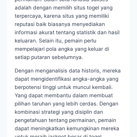
adalah dengan memilih situs togel yang
terpercaya, karena situs yang memiliki
reputasi baik biasanya menyediakan
informasi akurat tentang statistik dan hasil
keluaran. Selain itu, pemain perlu
mempelajari pola angka yang keluar di
setiap putaran sebelumnya.
Dengan menganalisis data historis, mereka
dapat mengidentifikasi angka-angka yang
berpotensi tinggi untuk muncul kembali.
Yang dapat membantu dalam membuat
pilihan taruhan yang lebih cerdas. Dengan
kombinasi strategi yang disiplin dan
pengetahuan tentang permainan, pemain
dapat meningkatkan kemungkinan mereka
untuk meraih jackpot besar di togel