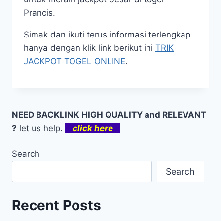
Prancis.
Simak dan ikuti terus informasi terlengkap
hanya dengan klik link berikut ini
TRIK
JACKPOT TOGEL ONLINE
.
NEED BACKLINK HIGH QUALITY and RELEVANT
?
let us help.
click here
Search
Search
Recent Posts