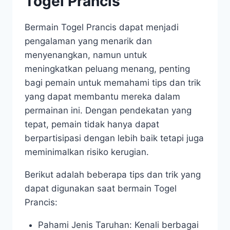
Togel Prancis
Bermain Togel Prancis dapat menjadi
pengalaman yang menarik dan
menyenangkan, namun untuk
meningkatkan peluang menang, penting
bagi pemain untuk memahami tips dan trik
yang dapat membantu mereka dalam
permainan ini. Dengan pendekatan yang
tepat, pemain tidak hanya dapat
berpartisipasi dengan lebih baik tetapi juga
meminimalkan risiko kerugian.
Berikut adalah beberapa tips dan trik yang
dapat digunakan saat bermain Togel
Prancis:
Pahami Jenis Taruhan: Kenali berbagai