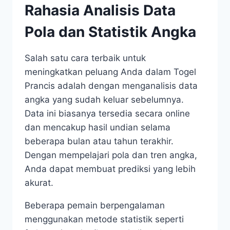
Rahasia Analisis Data
Pola dan Statistik Angka
Salah satu cara terbaik untuk
meningkatkan peluang Anda dalam Togel
Prancis adalah dengan menganalisis data
angka yang sudah keluar sebelumnya.
Data ini biasanya tersedia secara online
dan mencakup hasil undian selama
beberapa bulan atau tahun terakhir.
Dengan mempelajari pola dan tren angka,
Anda dapat membuat prediksi yang lebih
akurat.
Beberapa pemain berpengalaman
menggunakan metode statistik seperti