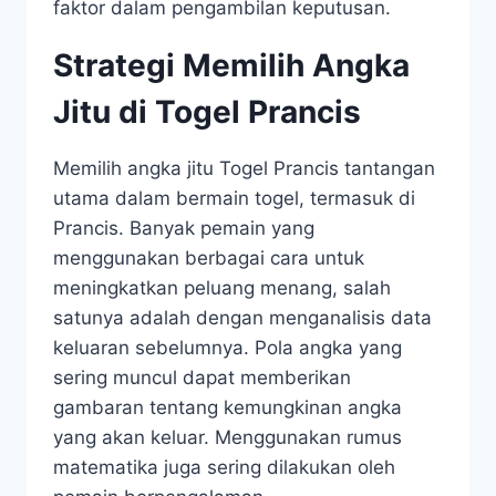
faktor dalam pengambilan keputusan.
Strategi Memilih Angka
Jitu di Togel Prancis
Memilih angka jitu Togel Prancis tantangan
utama dalam bermain togel, termasuk di
Prancis. Banyak pemain yang
menggunakan berbagai cara untuk
meningkatkan peluang menang, salah
satunya adalah dengan menganalisis data
keluaran sebelumnya. Pola angka yang
sering muncul dapat memberikan
gambaran tentang kemungkinan angka
yang akan keluar. Menggunakan rumus
matematika juga sering dilakukan oleh