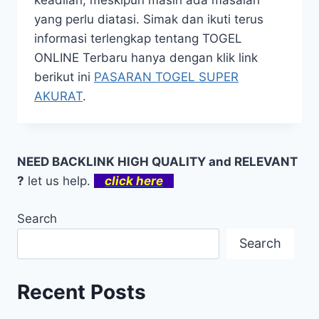
keadilan, meskipun masih ada masalah
yang perlu diatasi. Simak dan ikuti terus
informasi terlengkap tentang TOGEL
ONLINE Terbaru hanya dengan klik link
berikut ini
PASARAN TOGEL SUPER
AKURAT
.
NEED BACKLINK HIGH QUALITY and RELEVANT
?
let us help.
click here
Search
Search
Recent Posts