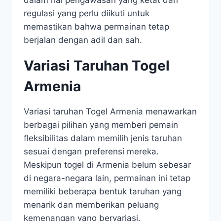
dalam hal pengawasan yang ketat dan
regulasi yang perlu diikuti untuk
memastikan bahwa permainan tetap
berjalan dengan adil dan sah.
Variasi Taruhan Togel
Armenia
Variasi taruhan Togel Armenia menawarkan
berbagai pilihan yang memberi pemain
fleksibilitas dalam memilih jenis taruhan
sesuai dengan preferensi mereka.
Meskipun togel di Armenia belum sebesar
di negara-negara lain, permainan ini tetap
memiliki beberapa bentuk taruhan yang
menarik dan memberikan peluang
kemenangan yang bervariasi.