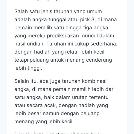
Salah satu jenis taruhan yang umum
adalah angka tunggal atau pick 3, di mana
pemain memilih satu hingga tiga angka
yang mereka prediksi akan muncul dalam
hasil undian. Taruhan ini cukup sederhana,
dengan hadiah yang relatif lebih kecil,
tetapi peluang untuk menang cenderung
lebih tinggi.
Selain itu, ada juga taruhan kombinasi
angka, di mana pemain memilih lebih dari
satu angka, baik dalam urutan tertentu
atau secara acak, dengan hadiah yang
lebih besar namun dengan peluang
menang yang lebih kecil.