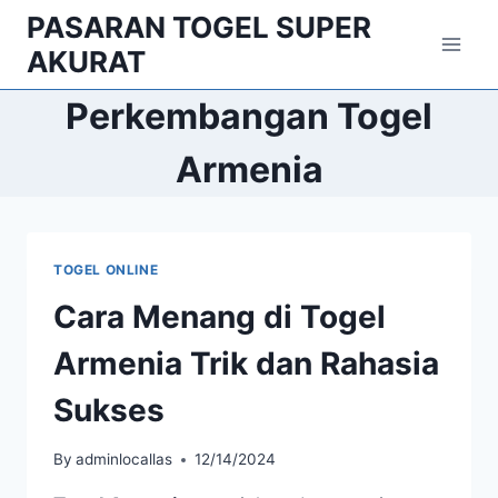
Skip
PASARAN TOGEL SUPER
to
AKURAT
content
Perkembangan Togel
Armenia
TOGEL ONLINE
Cara Menang di Togel
Armenia Trik dan Rahasia
Sukses
By
adminlocallas
12/14/2024