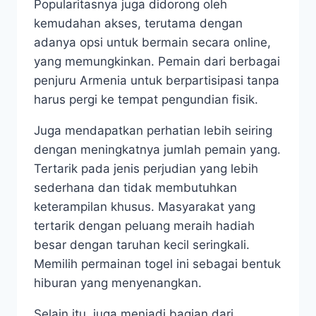
Popularitasnya juga didorong oleh
kemudahan akses, terutama dengan
adanya opsi untuk bermain secara online,
yang memungkinkan. Pemain dari berbagai
penjuru Armenia untuk berpartisipasi tanpa
harus pergi ke tempat pengundian fisik.
Juga mendapatkan perhatian lebih seiring
dengan meningkatnya jumlah pemain yang.
Tertarik pada jenis perjudian yang lebih
sederhana dan tidak membutuhkan
keterampilan khusus. Masyarakat yang
tertarik dengan peluang meraih hadiah
besar dengan taruhan kecil seringkali.
Memilih permainan togel ini sebagai bentuk
hiburan yang menyenangkan.
Selain itu, juga menjadi bagian dari