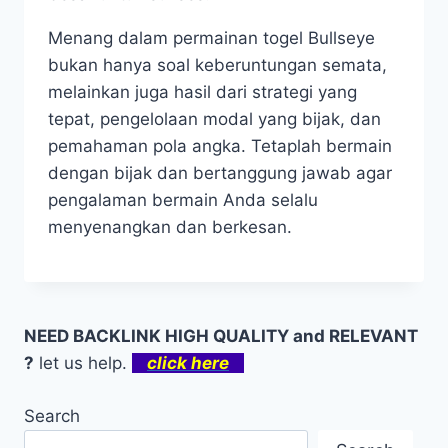
Menang dalam permainan togel Bullseye
bukan hanya soal keberuntungan semata,
melainkan juga hasil dari strategi yang
tepat, pengelolaan modal yang bijak, dan
pemahaman pola angka. Tetaplah bermain
dengan bijak dan bertanggung jawab agar
pengalaman bermain Anda selalu
menyenangkan dan berkesan.
NEED BACKLINK HIGH QUALITY and RELEVANT
?
let us help.
click here
Search