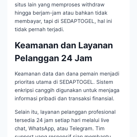
situs lain yang memproses withdraw
hingga berjam-jam atau bahkan tidak
membayar, tapi di SEDAPTOGEL, hal ini
tidak pernah terjadi.
Keamanan dan Layanan
Pelanggan 24 Jam
Keamanan data dan dana pemain menjadi
prioritas utama di SEDAPTOGEL. Sistem
enkripsi canggih digunakan untuk menjaga
informasi pribadi dan transaksi finansial.
Selain itu, layanan pelanggan profesional
tersedia 24 jam setiap hari melalui live
chat, WhatsApp, atau Telegram. Tim
support yang responsif siap membantu