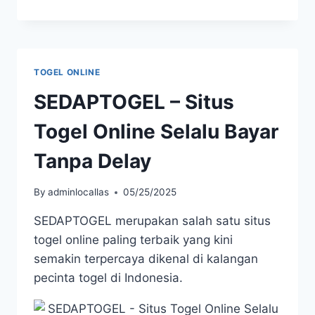
TOGEL ONLINE
SEDAPTOGEL – Situs
Togel Online Selalu Bayar
Tanpa Delay
By
adminlocallas
05/25/2025
SEDAPTOGEL merupakan salah satu situs
togel online paling terbaik yang kini
semakin terpercaya dikenal di kalangan
pecinta togel di Indonesia.