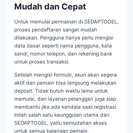
Mudah dan Cepat
Untuk memulai permainan di SEDAPTOGEL,
proses pendaftaran sangat mudah
dilakukan. Pengguna hanya perlu mengisi
data dasar seperti nama pengguna, kata
sandi, nomor telepon, dan rekening bank
untuk proses transaksi.
Setelah mengisi formulir, akun akan segera
aktif dan pemain bisa langsung melakukan
deposit. Tidak butuh waktu lama untuk
memulai, dan layanan pelanggan juga siap
membantu jika ada kendala saat registrasi.
Inilah salah satu keunggulan utama dari
SEDAPTOGEL, yaitu kemudahan akses
untuk semua kalangan pemain.