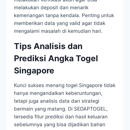
melakukan deposit dan menarik
kemenangan tanpa kendala. Penting untuk
memberikan data yang valid agar tidak
mengalami masalah di kemudian hari.
Tips Analisis dan
Prediksi Angka Togel
Singapore
Kunci sukses menang togel Singapore tidak
hanya mengandalkan keberuntungan,
tetapi juga analisis data dan strategi
bermain yang matang. Di SEDAPTOGEL,
tersedia fitur prediksi dan hasil keluaran
sebelumnya yang bisa dijadikan bahan