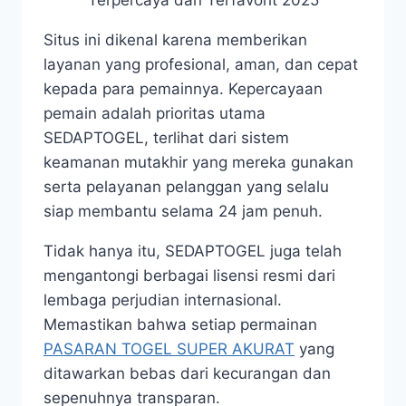
Situs ini dikenal karena memberikan
layanan yang profesional, aman, dan cepat
kepada para pemainnya. Kepercayaan
pemain adalah prioritas utama
SEDAPTOGEL, terlihat dari sistem
keamanan mutakhir yang mereka gunakan
serta pelayanan pelanggan yang selalu
siap membantu selama 24 jam penuh.
Tidak hanya itu, SEDAPTOGEL juga telah
mengantongi berbagai lisensi resmi dari
lembaga perjudian internasional.
Memastikan bahwa setiap permainan
PASARAN TOGEL SUPER AKURAT
yang
ditawarkan bebas dari kecurangan dan
sepenuhnya transparan.