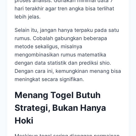
proses analisis. Gunakan minimal data 7
hari terakhir agar tren angka bisa terlihat
lebih jelas.
Selain itu, jangan hanya terpaku pada satu
rumus. Cobalah gabungkan beberapa
metode sekaligus, misalnya
mengombinasikan rumus matematika
dengan data statistik dan prediksi shio.
Dengan cara ini, kemungkinan menang bisa
meningkat secara signifikan.
Menang Togel Butuh
Strategi, Bukan Hanya
Hoki
Meskipun togel sering dianggap permainan