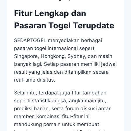
Fitur Lengkap dan
Pasaran Togel Terupdate
SEDAPTOGEL menyediakan berbagai
pasaran togel internasional seperti
Singapore, Hongkong, Sydney, dan masih
banyak lagi. Setiap pasaran memiliki jadwal
result yang jelas dan ditampilkan secara
real-time di situs.
Selain itu, terdapat juga fitur tambahan
seperti statistik angka, angka main jitu,
prediksi harian, serta forum diskusi antar
member. Kombinasi fitur-fitur ini
mendukung pemain untuk membuat