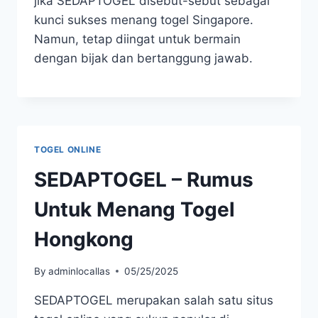
jika SEDAPTOGEL disebut-sebut sebagai
kunci sukses menang togel Singapore.
Namun, tetap diingat untuk bermain
dengan bijak dan bertanggung jawab.
TOGEL ONLINE
SEDAPTOGEL – Rumus
Untuk Menang Togel
Hongkong
By
adminlocallas
05/25/2025
SEDAPTOGEL merupakan salah satu situs