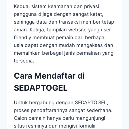
Kedua, sistem keamanan dan privasi
pengguna dijaga dengan sangat ketat,
sehingga data dan transaksi member tetap
aman. Ketiga, tampilan website yang user-
friendly membuat pemain dari berbagai
usia dapat dengan mudah mengakses dan
memainkan berbagai jenis permainan yang
tersedia.
Cara Mendaftar di
SEDAPTOGEL
Untuk bergabung dengan SEDAPTOGEL,
proses pendaftarannya sangat sederhana.
Calon pemain hanya perlu mengunjungi
situs resminya dan mengisi formulir