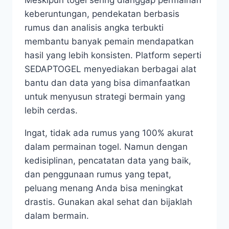
keberuntungan, pendekatan berbasis
rumus dan analisis angka terbukti
membantu banyak pemain mendapatkan
hasil yang lebih konsisten. Platform seperti
SEDAPTOGEL menyediakan berbagai alat
bantu dan data yang bisa dimanfaatkan
untuk menyusun strategi bermain yang
lebih cerdas.
Ingat, tidak ada rumus yang 100% akurat
dalam permainan togel. Namun dengan
kedisiplinan, pencatatan data yang baik,
dan penggunaan rumus yang tepat,
peluang menang Anda bisa meningkat
drastis. Gunakan akal sehat dan bijaklah
dalam bermain.