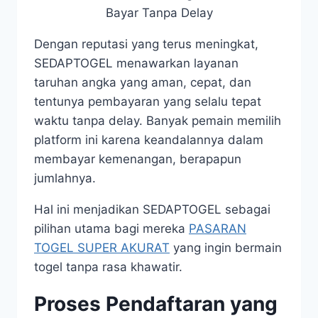
Dengan reputasi yang terus meningkat,
SEDAPTOGEL menawarkan layanan
taruhan angka yang aman, cepat, dan
tentunya pembayaran yang selalu tepat
waktu tanpa delay. Banyak pemain memilih
platform ini karena keandalannya dalam
membayar kemenangan, berapapun
jumlahnya.
Hal ini menjadikan SEDAPTOGEL sebagai
pilihan utama bagi mereka
PASARAN
TOGEL SUPER AKURAT
yang ingin bermain
togel tanpa rasa khawatir.
Proses Pendaftaran yang