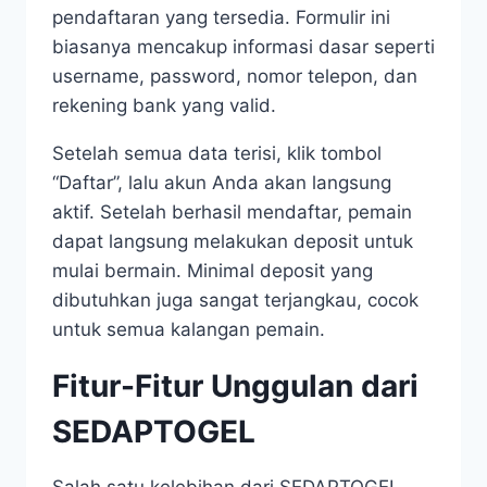
pendaftaran yang tersedia. Formulir ini
biasanya mencakup informasi dasar seperti
username, password, nomor telepon, dan
rekening bank yang valid.
Setelah semua data terisi, klik tombol
“Daftar”, lalu akun Anda akan langsung
aktif. Setelah berhasil mendaftar, pemain
dapat langsung melakukan deposit untuk
mulai bermain. Minimal deposit yang
dibutuhkan juga sangat terjangkau, cocok
untuk semua kalangan pemain.
Fitur-Fitur Unggulan dari
SEDAPTOGEL
Salah satu kelebihan dari SEDAPTOGEL