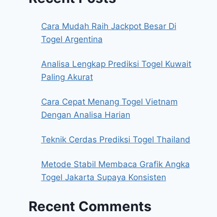
Cara Mudah Raih Jackpot Besar Di
Togel Argentina
Analisa Lengkap Prediksi Togel Kuwait
Paling Akurat
Cara Cepat Menang Togel Vietnam
Dengan Analisa Harian
Teknik Cerdas Prediksi Togel Thailand
Metode Stabil Membaca Grafik Angka
Togel Jakarta Supaya Konsisten
Recent Comments