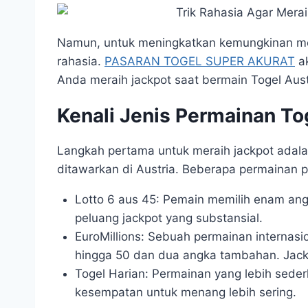
Namun, untuk meningkatkan kemungkinan me
rahasia.
PASARAN TOGEL SUPER AKURAT
ak
Anda meraih jackpot saat bermain Togel Aust
Kenali Jenis Permainan To
Langkah pertama untuk meraih jackpot adal
ditawarkan di Austria. Beberapa permainan po
Lotto 6 aus 45: Pemain memilih enam ang
peluang jackpot yang substansial.
EuroMillions: Sebuah permainan internasio
hingga 50 dan dua angka tambahan. Jackp
Togel Harian: Permainan yang lebih sede
kesempatan untuk menang lebih sering.