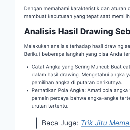
Dengan memahami karakteristik dan aturan da
membuat keputusan yang tepat saat memilih
Analisis Hasil Drawing S
Melakukan analisis terhadap hasil drawing s
Berikut beberapa langkah yang bisa Anda te
Catat Angka yang Sering Muncul: Buat ca
dalam hasil drawing. Mengetahui angka
pemilihan angka di putaran berikutnya.
Perhatikan Pola Angka: Amati pola angka
pemain percaya bahwa angka-angka terte
urutan tertentu.
Baca Juga:
Trik Jitu Mem