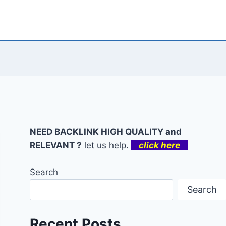
NEED BACKLINK HIGH QUALITY and
RELEVANT ?
let us help.
click here
Search
Search
Recent Posts