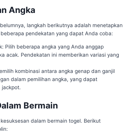
han Angka
sebelumnya, langkah berikutnya adalah menetapkan
kut beberapa pendekatan yang dapat Anda coba:
: Pilih beberapa angka yang Anda anggap
a acak. Pendekatan ini memberikan variasi yang
milih kombinasi antara angka genap dan ganjil
an dalam pemilihan angka, yang dapat
jackpot.
 Dalam Bermain
 kesuksesan dalam bermain togel. Berikut
lin: