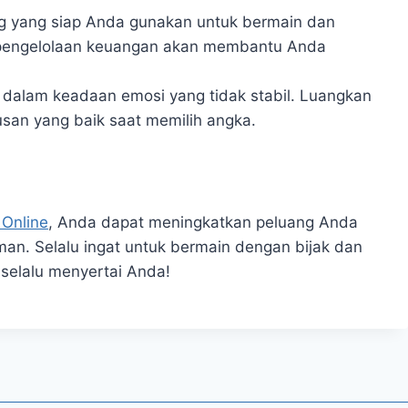
g yang siap Anda gunakan untuk bermain dan
am pengelolaan keuangan akan membantu Anda
dalam keadaan emosi yang tidak stabil. Luangkan
san yang baik saat memilih angka.
 Online
, Anda dapat meningkatkan peluang Anda
man. Selalu ingat untuk bermain dengan bijak dan
selalu menyertai Anda!