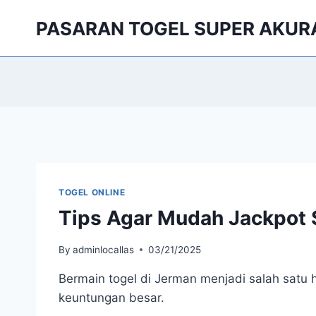
Skip
PASARAN TOGEL SUPER AKUR
to
content
TOGEL ONLINE
Tips Agar Mudah Jackpot 
By
adminlocallas
03/21/2025
Bermain togel di Jerman menjadi salah satu
keuntungan besar.