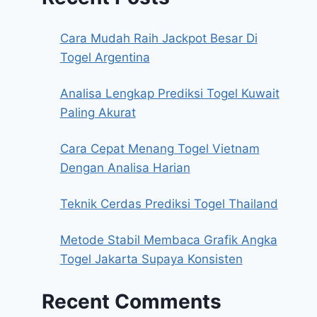
Cara Mudah Raih Jackpot Besar Di
Togel Argentina
Analisa Lengkap Prediksi Togel Kuwait
Paling Akurat
Cara Cepat Menang Togel Vietnam
Dengan Analisa Harian
Teknik Cerdas Prediksi Togel Thailand
Metode Stabil Membaca Grafik Angka
Togel Jakarta Supaya Konsisten
Recent Comments