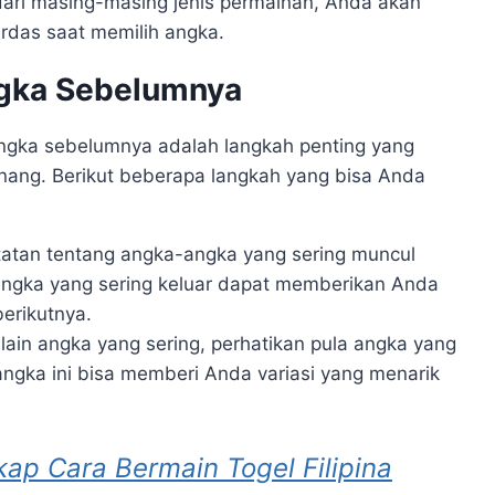
ari masing-masing jenis permainan, Anda akan
rdas saat memilih angka.
ngka Sebelumnya
 angka sebelumnya adalah langkah penting yang
ang. Berikut beberapa langkah yang bisa Anda
tatan tentang angka-angka yang sering muncul
angka yang sering keluar dapat memberikan Anda
erikutnya.
ain angka yang sering, perhatikan pula angka yang
gka ini bisa memberi Anda variasi yang menarik
ap Cara Bermain Togel Filipina