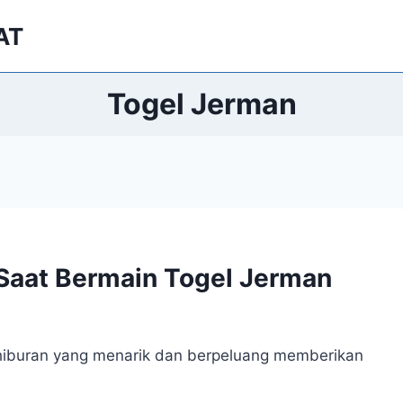
AT
Togel Jerman
Saat Bermain Togel Jerman
 hiburan yang menarik dan berpeluang memberikan