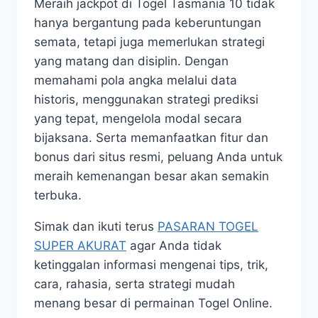
Meraih jackpot di Togel Tasmania 10 tidak
hanya bergantung pada keberuntungan
semata, tetapi juga memerlukan strategi
yang matang dan disiplin. Dengan
memahami pola angka melalui data
historis, menggunakan strategi prediksi
yang tepat, mengelola modal secara
bijaksana. Serta memanfaatkan fitur dan
bonus dari situs resmi, peluang Anda untuk
meraih kemenangan besar akan semakin
terbuka.
Simak dan ikuti terus
PASARAN TOGEL
SUPER AKURAT
agar Anda tidak
ketinggalan informasi mengenai tips, trik,
cara, rahasia, serta strategi mudah
menang besar di permainan Togel Online.