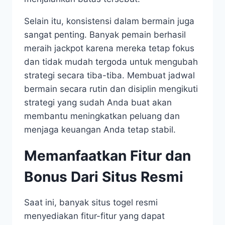
Selain itu, konsistensi dalam bermain juga
sangat penting. Banyak pemain berhasil
meraih jackpot karena mereka tetap fokus
dan tidak mudah tergoda untuk mengubah
strategi secara tiba-tiba. Membuat jadwal
bermain secara rutin dan disiplin mengikuti
strategi yang sudah Anda buat akan
membantu meningkatkan peluang dan
menjaga keuangan Anda tetap stabil.
Memanfaatkan Fitur dan
Bonus Dari Situs Resmi
Saat ini, banyak situs togel resmi
menyediakan fitur-fitur yang dapat