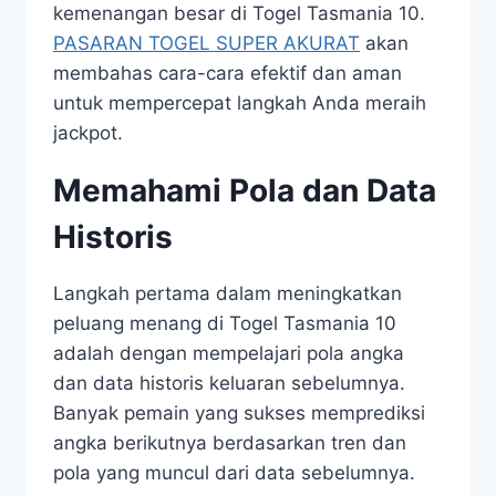
kemenangan besar di Togel Tasmania 10.
PASARAN TOGEL SUPER AKURAT
akan
membahas cara-cara efektif dan aman
untuk mempercepat langkah Anda meraih
jackpot.
Memahami Pola dan Data
Historis
Langkah pertama dalam meningkatkan
peluang menang di Togel Tasmania 10
adalah dengan mempelajari pola angka
dan data historis keluaran sebelumnya.
Banyak pemain yang sukses memprediksi
angka berikutnya berdasarkan tren dan
pola yang muncul dari data sebelumnya.