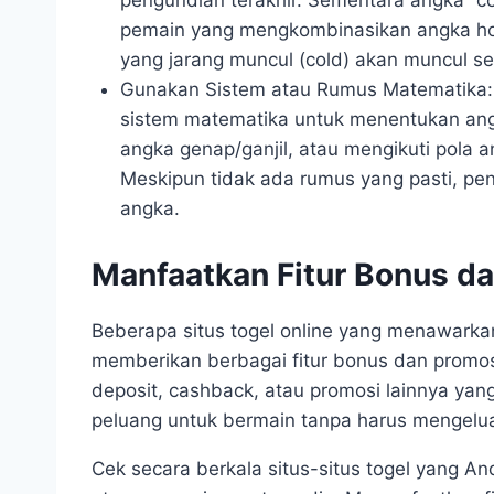
pemain yang mengkombinasikan angka ho
yang jarang muncul (cold) akan muncul se
Gunakan Sistem atau Rumus Matematika
sistem matematika untuk menentukan an
angka genap/ganjil, atau mengikuti pola a
Meskipun tidak ada rumus yang pasti, pen
angka.
Manfaatkan Fitur Bonus d
Beberapa situs togel online yang menawarkan
memberikan berbagai fitur bonus dan promos
deposit, cashback, atau promosi lainnya y
peluang untuk bermain tanpa harus mengelua
Cek secara berkala situs-situs togel yang 