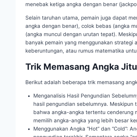
menebak ketiga angka dengan benar (jackpot
Selain taruhan utama, pemain juga dapat mem
angka dengan benar), colok bebas (angka mu
(angka muncul dengan urutan tepat). Meskip
banyak pemain yang menggunakan strategi a
keberuntungan, atau rumus matematika unt
Trik Memasang Angka Jitu
Berikut adalah beberapa trik memasang angka
Menganalisis Hasil Pengundian Sebelumny
hasil pengundian sebelumnya. Meskipun 
bahwa angka-angka tertentu cenderung mun
memilih angka-angka yang lebih besar k
Menggunakan Angka “Hot” dan “Cold”: Ang
pengundian terakhir. Sementara angka “c