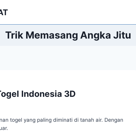
AT
Trik Memasang Angka Jitu
Togel Indonesia 3D
an togel yang paling diminati di tanah air. Dengan
uar.