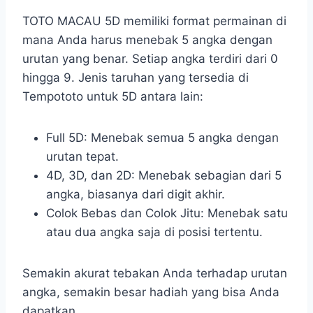
TOTO MACAU 5D memiliki format permainan di
mana Anda harus menebak 5 angka dengan
urutan yang benar. Setiap angka terdiri dari 0
hingga 9. Jenis taruhan yang tersedia di
Tempototo untuk 5D antara lain:
Full 5D: Menebak semua 5 angka dengan
urutan tepat.
4D, 3D, dan 2D: Menebak sebagian dari 5
angka, biasanya dari digit akhir.
Colok Bebas dan Colok Jitu: Menebak satu
atau dua angka saja di posisi tertentu.
Semakin akurat tebakan Anda terhadap urutan
angka, semakin besar hadiah yang bisa Anda
dapatkan.