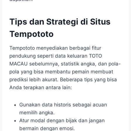
Tips dan Strategi di Situs
Tempototo
Tempototo menyediakan berbagai fitur
pendukung seperti data keluaran TOTO
MACAU sebelumnya, statistik angka, dan pola-
pola yang bisa membantu pemain membuat
prediksi lebih akurat. Beberapa tips yang bisa
Anda terapkan antara lain:
Gunakan data historis sebagai acuan
memilih angka.
Atur modal dengan bijak dan jangan
bermain dengan emosi.