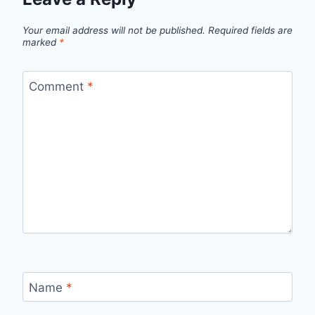
Your email address will not be published.
Required fields are
marked
*
Comment
*
Name
*