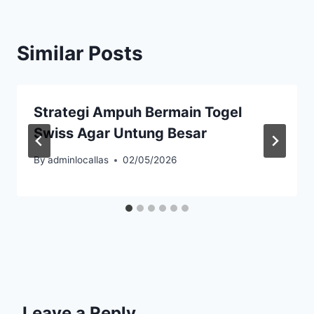
Similar Posts
Strategi Ampuh Bermain Togel
Swiss Agar Untung Besar
By
adminlocallas
02/05/2026
Leave a Reply