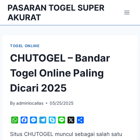
Skip
PASARAN TOGEL SUPER
to
AKURAT
content
TOGEL ONLINE
CHUTOGEL – Bandar
Togel Online Paling
Dicari 2025
By
adminlocallas
05/25/2025
W
F
M
T
S
L
X
S
h
a
e
e
k
i
h
a
c
s
l
y
n
a
Situs CHUTOGEL muncul sebagai salah satu