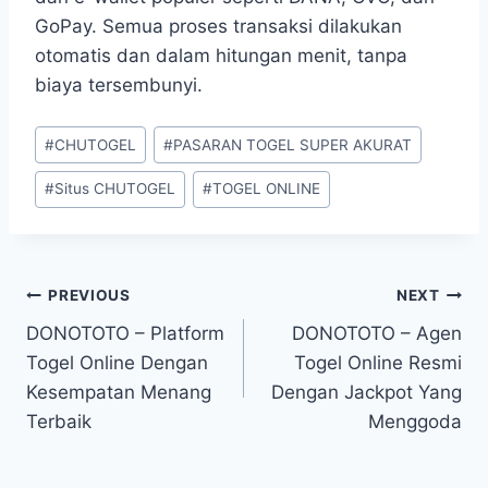
GoPay. Semua proses transaksi dilakukan
otomatis dan dalam hitungan menit, tanpa
biaya tersembunyi.
Post
#
CHUTOGEL
#
PASARAN TOGEL SUPER AKURAT
Tags:
#
Situs CHUTOGEL
#
TOGEL ONLINE
Post
PREVIOUS
NEXT
DONOTOTO – Platform
DONOTOTO – Agen
navigation
Togel Online Dengan
Togel Online Resmi
Kesempatan Menang
Dengan Jackpot Yang
Terbaik
Menggoda