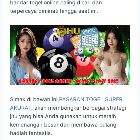
t
e
s
e
p
e
r
bandar togel online paling dicari dan
s
b
e
g
e
e
terpercaya diminati hingga saat ini.
A
o
n
r
p
o
g
a
p
k
e
m
r
Simak di bawah ini,
PASARAN TOGEL SUPER
AKURAT
, akan membongkar berbagai strategi
jitu yang bisa Anda gunakan untuk meraih
kemenangan besar dan membawa pulang
hadiah fantastis.