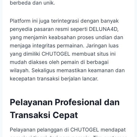
berbeda dan unik.
Platform ini juga terintegrasi dengan banyak
penyedia pasaran resmi seperti DELUNA4D,
yang menjamin keabsahan proses undian dan
menjaga integritas permainan. Jaringan luas
yang dimiliki CHUTOGEL membuat situs ini
mudah diakses oleh pemain di berbagai
wilayah. Sekaligus memastikan keamanan dan
kecepatan transaksi berjalan lancar.
Pelayanan Profesional dan
Transaksi Cepat
Pelayanan pelanggan di CHUTOGEL mendapat