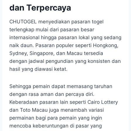
dan Terpercaya
CHUTOGEL menyediakan pasaran togel
terlengkap mulai dari pasaran besar
internasional hingga pasaran lokal yang sedang
naik daun. Pasaran populer seperti Hongkong,
Sydney, Singapore, dan Macau tersedia
dengan jadwal pengundian yang konsisten dan
hasil yang diawasi ketat.
Sehingga pemain dapat memasang taruhan
dengan rasa aman dan percaya diri.
Keberadaan pasaran lain seperti Cairo Lottery
dan Toto Macau juga menambah variasi
permainan bagi para pemain yang ingin
mencoba keberuntungan di pasar yang