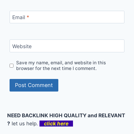
Email
*
Website
Save my name, email, and website in this
browser for the next time I comment.
NEED BACKLINK HIGH QUALITY and RELEVANT
?
let us help.
click here