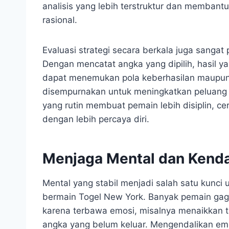
analisis yang lebih terstruktur dan membantu
rasional.
Evaluasi strategi secara berkala juga sanga
Dengan mencatat angka yang dipilih, hasil y
dapat menemukan pola keberhasilan maupun ke
disempurnakan untuk meningkatkan peluang ha
yang rutin membuat pemain lebih disiplin, c
dengan lebih percaya diri.
Menjaga Mental dan Kendal
Mental yang stabil menjadi salah satu kunc
bermain Togel New York. Banyak pemain gaga
karena terbawa emosi, misalnya menaikkan ta
angka yang belum keluar. Mengendalikan em