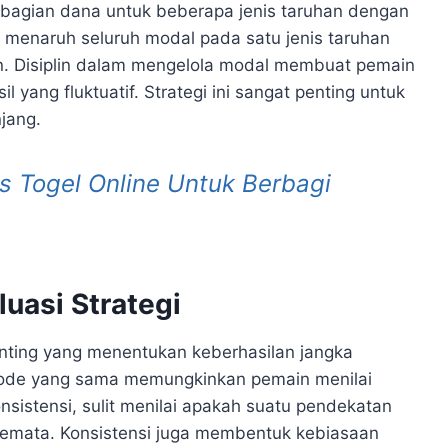
mbagian dana untuk beberapa jenis taruhan dengan
ak menaruh seluruh modal pada satu jenis taruhan
n. Disiplin dalam mengelola modal membuat pemain
l yang fluktuatif. Strategi ini sangat penting untuk
jang.
s Togel Online Untuk Berbagi
uasi Strategi
enting yang menentukan keberhasilan jangka
tode yang sama memungkinkan pemain menilai
onsistensi, sulit menilai apakah suatu pendekatan
semata. Konsistensi juga membentuk kebiasaan