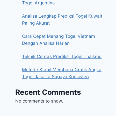
Togel Argentina
Analisa Lengkap Prediksi Togel Kuwait
Paling Akurat
Cara Cepat Menang Togel Vietnam
Dengan Analisa Harian
Teknik Cerdas Prediksi Togel Thailand
Metode Stabil Membaca Grafik Angka
Togel Jakarta Supaya Konsisten
Recent Comments
No comments to show.