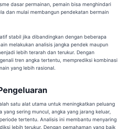
me dasar permainan, pemain bisa menghindari
ula dan mulai membangun pendekatan bermain
latif stabil jika dibandingkan dengan beberapa
emain melakukan analisis jangka pendek maupun
enjadi lebih terarah dan terukur. Dengan
genali tren angka tertentu, memprediksi kombinasi
in yang lebih rasional.
Pengeluaran
alah satu alat utama untuk meningkatkan peluang
yang sering muncul, angka yang jarang keluar,
eriode tertentu. Analisis ini membantu menyaring
diksi lebih terukur. Dengan pemahaman yang baik