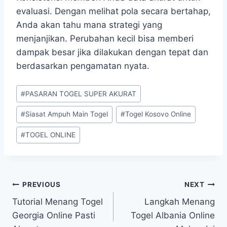
evaluasi. Dengan melihat pola secara bertahap,
Anda akan tahu mana strategi yang
menjanjikan. Perubahan kecil bisa memberi
dampak besar jika dilakukan dengan tepat dan
berdasarkan pengamatan nyata.
Post
#
PASARAN TOGEL SUPER AKURAT
Tags:
#
Siasat Ampuh Main Togel
#
Togel Kosovo Online
#
TOGEL ONLINE
Post
PREVIOUS
NEXT
Tutorial Menang Togel
Langkah Menang
navigation
Georgia Online Pasti
Togel Albania Online