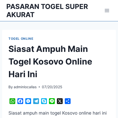
Skip
PASARAN TOGEL SUPER
to
AKURAT
content
TOGEL ONLINE
Siasat Ampuh Main
Togel Kosovo Online
Hari Ini
By
adminlocallas
07/20/2025
W
F
M
T
S
L
X
S
h
a
e
e
k
i
h
a
c
s
l
y
n
a
Siasat ampuh main togel Kosovo online hari ini