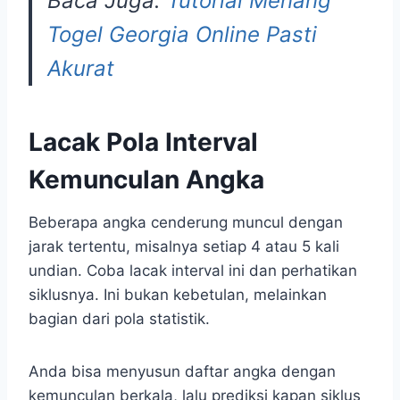
Baca Juga:
Tutorial Menang
Togel Georgia Online Pasti
Akurat
Lacak Pola Interval
Kemunculan Angka
Beberapa angka cenderung muncul dengan
jarak tertentu, misalnya setiap 4 atau 5 kali
undian. Coba lacak interval ini dan perhatikan
siklusnya. Ini bukan kebetulan, melainkan
bagian dari pola statistik.
Anda bisa menyusun daftar angka dengan
kemunculan berkala, lalu prediksi kapan siklus