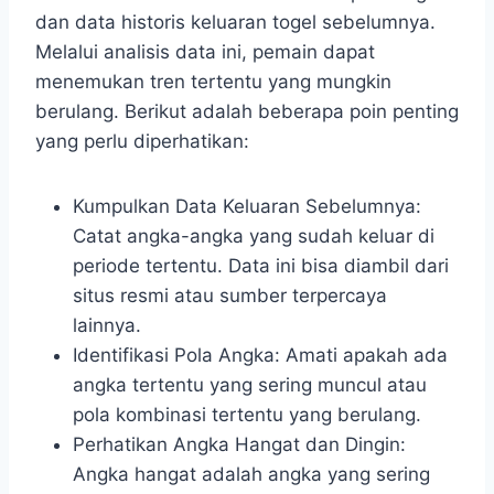
dan data historis keluaran togel sebelumnya.
Melalui analisis data ini, pemain dapat
menemukan tren tertentu yang mungkin
berulang. Berikut adalah beberapa poin penting
yang perlu diperhatikan:
Kumpulkan Data Keluaran Sebelumnya:
Catat angka-angka yang sudah keluar di
periode tertentu. Data ini bisa diambil dari
situs resmi atau sumber terpercaya
lainnya.
Identifikasi Pola Angka: Amati apakah ada
angka tertentu yang sering muncul atau
pola kombinasi tertentu yang berulang.
Perhatikan Angka Hangat dan Dingin:
Angka hangat adalah angka yang sering