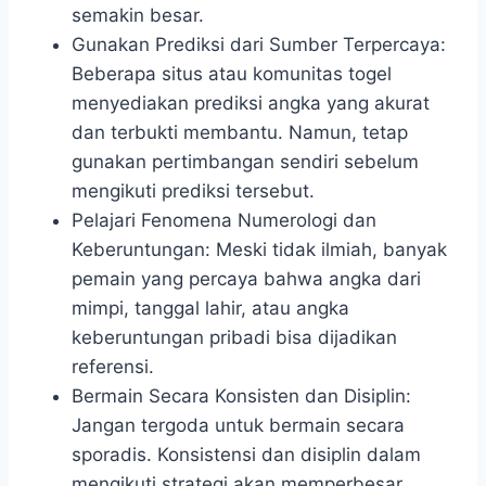
semakin besar.
Gunakan Prediksi dari Sumber Terpercaya:
Beberapa situs atau komunitas togel
menyediakan prediksi angka yang akurat
dan terbukti membantu. Namun, tetap
gunakan pertimbangan sendiri sebelum
mengikuti prediksi tersebut.
Pelajari Fenomena Numerologi dan
Keberuntungan: Meski tidak ilmiah, banyak
pemain yang percaya bahwa angka dari
mimpi, tanggal lahir, atau angka
keberuntungan pribadi bisa dijadikan
referensi.
Bermain Secara Konsisten dan Disiplin:
Jangan tergoda untuk bermain secara
sporadis. Konsistensi dan disiplin dalam
mengikuti strategi akan memperbesar