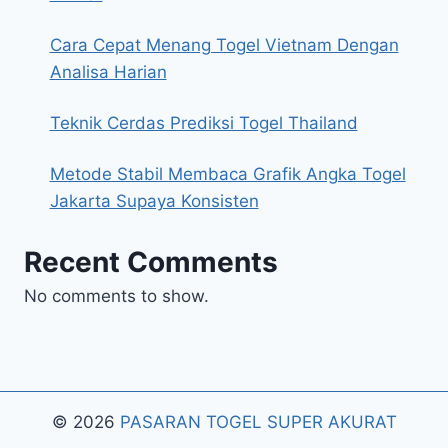
Cara Cepat Menang Togel Vietnam Dengan
Analisa Harian
Teknik Cerdas Prediksi Togel Thailand
Metode Stabil Membaca Grafik Angka Togel
Jakarta Supaya Konsisten
Recent Comments
No comments to show.
© 2026
PASARAN TOGEL SUPER AKURAT