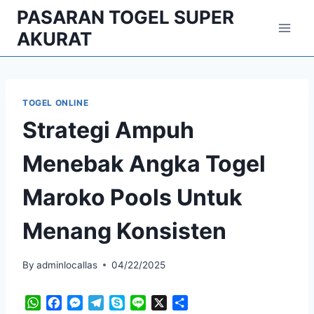
Skip
PASARAN TOGEL SUPER
to
AKURAT
content
TOGEL ONLINE
Strategi Ampuh
Menebak Angka Togel
Maroko Pools Untuk
Menang Konsisten
By
adminlocallas
04/22/2025
W
F
M
T
S
L
X
S