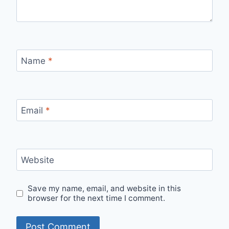
Name
*
Email
*
Website
Save my name, email, and website in this
browser for the next time I comment.