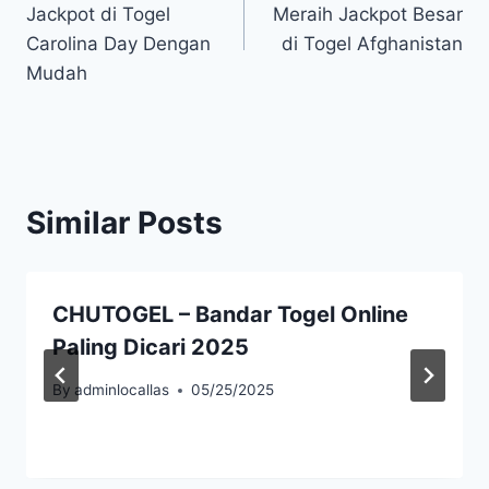
Jackpot di Togel
Meraih Jackpot Besar
Carolina Day Dengan
di Togel Afghanistan
Mudah
Similar Posts
CHUTOGEL – Bandar Togel Online
Paling Dicari 2025
By
adminlocallas
05/25/2025