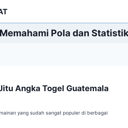
AT
Memahami Pola dan Statisti
Jitu Angka Togel Guatemala
mainan yang sudah sangat populer di berbagai