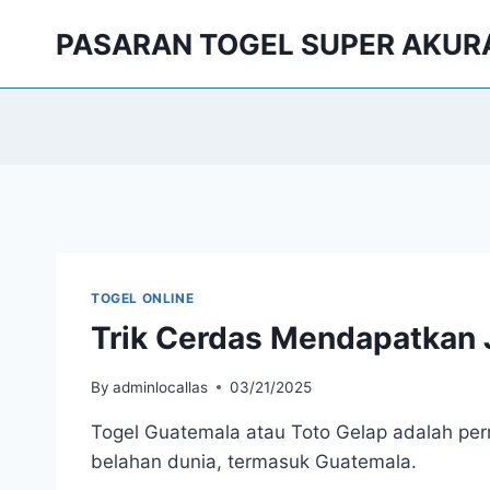
Skip
PASARAN TOGEL SUPER AKUR
to
content
TOGEL ONLINE
Trik Cerdas Mendapatkan 
By
adminlocallas
03/21/2025
Togel Guatemala atau Toto Gelap adalah per
belahan dunia, termasuk Guatemala.