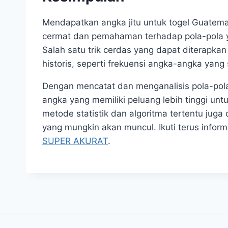
Mendapatkan angka jitu untuk togel Guatema
cermat dan pemahaman terhadap pola-pola 
Salah satu trik cerdas yang dapat diterapk
historis, seperti frekuensi angka-angka yang
Dengan mencatat dan menganalisis pola-pola
angka yang memiliki peluang lebih tinggi un
metode statistik dan algoritma tertentu ju
yang mungkin akan muncul. Ikuti terus inform
SUPER AKURAT
.