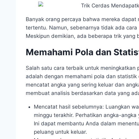
Banyak orang percaya bahwa mereka dapat 
tertentu. Namun, sebenarnya tidak ada cara 
Meskipun demikian, ada beberapa trik yang 
Memahami Pola dan Statis
Salah satu cara terbaik untuk meningkatka
adalah dengan memahami pola dan statistik 
mencatat angka yang sering keluar dan angk
membuat analisis berdasarkan data yang ad
Mencatat hasil sebelumnya: Luangkan wak
minggu terakhir. Perhatikan angka-angka 
Ini dapat membantu Anda dalam menentuk
peluang untuk keluar.