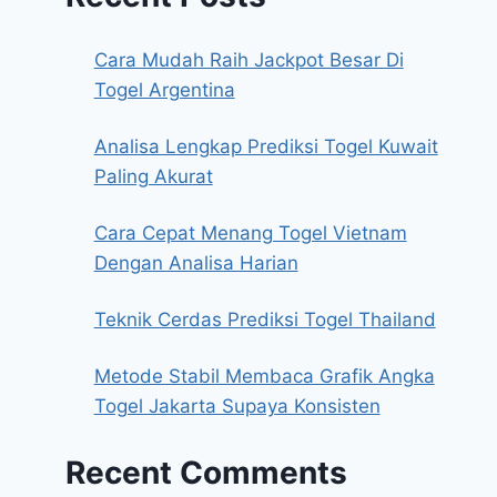
Cara Mudah Raih Jackpot Besar Di
Togel Argentina
Analisa Lengkap Prediksi Togel Kuwait
Paling Akurat
Cara Cepat Menang Togel Vietnam
Dengan Analisa Harian
Teknik Cerdas Prediksi Togel Thailand
Metode Stabil Membaca Grafik Angka
Togel Jakarta Supaya Konsisten
Recent Comments