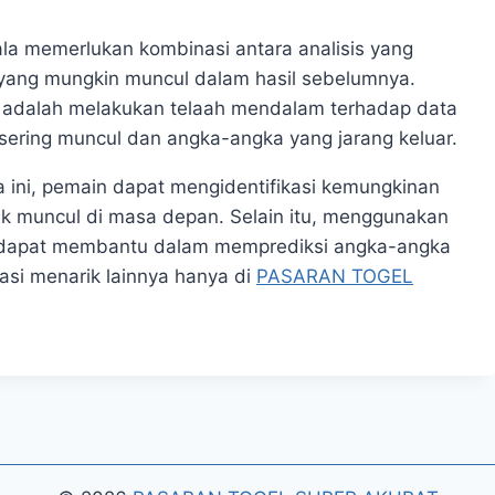
la memerlukan kombinasi antara analisis yang
yang mungkin muncul dalam hasil sebelumnya.
an adalah melakukan telaah mendalam terhadap data
 sering muncul dan angka-angka yang jarang keluar.
 ini, pemain dapat mengidentifikasi kemungkinan
tuk muncul di masa depan. Selain itu, menggunakan
ga dapat membantu dalam memprediksi angka-angka
asi menarik lainnya hanya di
PASARAN TOGEL