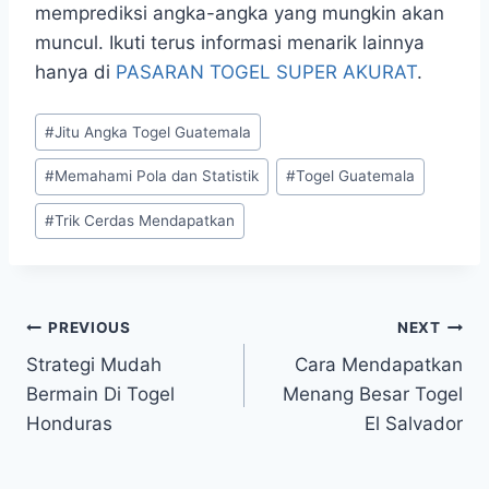
memprediksi angka-angka yang mungkin akan
muncul. Ikuti terus informasi menarik lainnya
hanya di
PASARAN TOGEL SUPER AKURAT
.
Post
#
Jitu Angka Togel Guatemala
Tags:
#
Memahami Pola dan Statistik
#
Togel Guatemala
#
Trik Cerdas Mendapatkan
Post
PREVIOUS
NEXT
Strategi Mudah
Cara Mendapatkan
navigation
Bermain Di Togel
Menang Besar Togel
Honduras
El Salvador