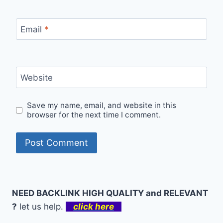
Email
*
Website
Save my name, email, and website in this
browser for the next time I comment.
NEED BACKLINK HIGH QUALITY and RELEVANT
?
let us help.
click here