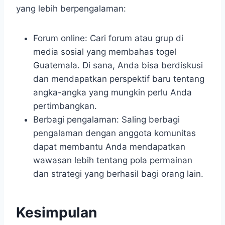
yang lebih berpengalaman:
Forum online: Cari forum atau grup di
media sosial yang membahas togel
Guatemala. Di sana, Anda bisa berdiskusi
dan mendapatkan perspektif baru tentang
angka-angka yang mungkin perlu Anda
pertimbangkan.
Berbagi pengalaman: Saling berbagi
pengalaman dengan anggota komunitas
dapat membantu Anda mendapatkan
wawasan lebih tentang pola permainan
dan strategi yang berhasil bagi orang lain.
Kesimpulan