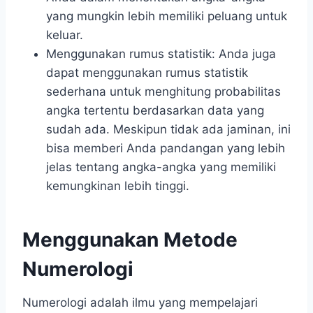
yang mungkin lebih memiliki peluang untuk
keluar.
Menggunakan rumus statistik: Anda juga
dapat menggunakan rumus statistik
sederhana untuk menghitung probabilitas
angka tertentu berdasarkan data yang
sudah ada. Meskipun tidak ada jaminan, ini
bisa memberi Anda pandangan yang lebih
jelas tentang angka-angka yang memiliki
kemungkinan lebih tinggi.
Menggunakan Metode
Numerologi
Numerologi adalah ilmu yang mempelajari