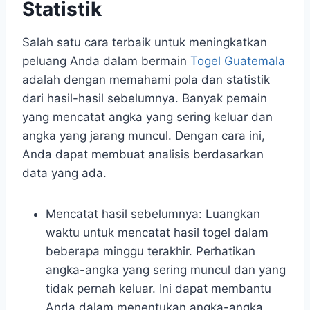
Statistik
Salah satu cara terbaik untuk meningkatkan
peluang Anda dalam bermain
Togel Guatemala
adalah dengan memahami pola dan statistik
dari hasil-hasil sebelumnya. Banyak pemain
yang mencatat angka yang sering keluar dan
angka yang jarang muncul. Dengan cara ini,
Anda dapat membuat analisis berdasarkan
data yang ada.
Mencatat hasil sebelumnya: Luangkan
waktu untuk mencatat hasil togel dalam
beberapa minggu terakhir. Perhatikan
angka-angka yang sering muncul dan yang
tidak pernah keluar. Ini dapat membantu
Anda dalam menentukan angka-angka