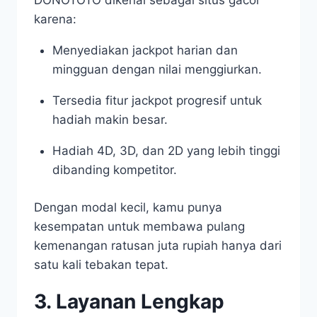
DONOTOTO dikenal sebagai situs gacor
karena:
Menyediakan jackpot harian dan
mingguan dengan nilai menggiurkan.
Tersedia fitur jackpot progresif untuk
hadiah makin besar.
Hadiah 4D, 3D, dan 2D yang lebih tinggi
dibanding kompetitor.
Dengan modal kecil, kamu punya
kesempatan untuk membawa pulang
kemenangan ratusan juta rupiah hanya dari
satu kali tebakan tepat.
3. Layanan Lengkap