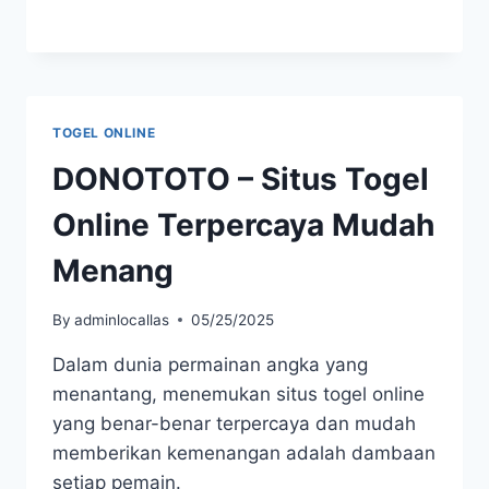
TOGEL ONLINE
DONOTOTO – Situs Togel
Online Terpercaya Mudah
Menang
By
adminlocallas
05/25/2025
Dalam dunia permainan angka yang
menantang, menemukan situs togel online
yang benar-benar terpercaya dan mudah
memberikan kemenangan adalah dambaan
setiap pemain.