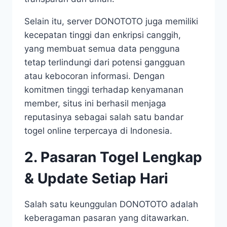
Selain itu, server DONOTOTO juga memiliki
kecepatan tinggi dan enkripsi canggih,
yang membuat semua data pengguna
tetap terlindungi dari potensi gangguan
atau kebocoran informasi. Dengan
komitmen tinggi terhadap kenyamanan
member, situs ini berhasil menjaga
reputasinya sebagai salah satu bandar
togel online terpercaya di Indonesia.
2. Pasaran Togel Lengkap
& Update Setiap Hari
Salah satu keunggulan DONOTOTO adalah
keberagaman pasaran yang ditawarkan.