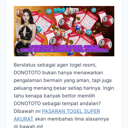
Berstatus sebagai agen togel resmi,
DONOTOTO bukan hanya menawarkan
pengalaman bermain yang aman, tapi juga
peluang menang besar setiap harinya. Ingin
tahu kenapa banyak bettor memilih
DONOTOTO sebagai tempat andalan?
Dibawah ini
PASARAN TOGEL SUPER
AKURAT
akan membahas lima alasannya
di bawah ini!