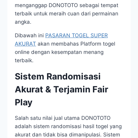
menganggap DONOTOTO sebagai tempat
terbaik untuk meraih cuan dari permainan
angka.
Dibawah ini
PASARAN TOGEL SUPER
AKURAT
akan membahas Platform togel
online dengan kesempatan menang
terbaik.
Sistem Randomisasi
Akurat & Terjamin Fair
Play
Salah satu nilai jual utama DONOTOTO
adalah sistem randomisasi hasil togel yang
akurat dan tidak bisa dimanipulasi. Sistem