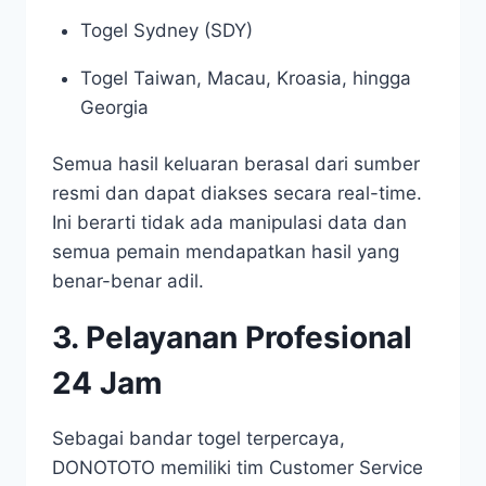
Togel Sydney (SDY)
Togel Taiwan, Macau, Kroasia, hingga
Georgia
Semua hasil keluaran berasal dari sumber
resmi dan dapat diakses secara real-time.
Ini berarti tidak ada manipulasi data dan
semua pemain mendapatkan hasil yang
benar-benar adil.
3. Pelayanan Profesional
24 Jam
Sebagai bandar togel terpercaya,
DONOTOTO memiliki tim Customer Service