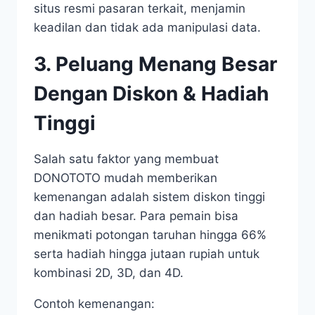
situs resmi pasaran terkait, menjamin
keadilan dan tidak ada manipulasi data.
3. Peluang Menang Besar
Dengan Diskon & Hadiah
Tinggi
Salah satu faktor yang membuat
DONOTOTO mudah memberikan
kemenangan adalah sistem diskon tinggi
dan hadiah besar. Para pemain bisa
menikmati potongan taruhan hingga 66%
serta hadiah hingga jutaan rupiah untuk
kombinasi 2D, 3D, dan 4D.
Contoh kemenangan: