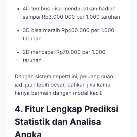
4D tembus bisa mendapatkan hadiah
sampai Rp3.000.000 per 1.000 taruhan
3D bisa meraih Rp400.000 per 1.000
taruhan
2D mencapai Rp70.000 per 1.000
taruhan
Dengan sistem seperti ini, peluang cuan
jadi jauh lebih besar, bahkan jika kamu
hanya bermain dengan modal kecil.
4. Fitur Lengkap Prediksi
Statistik dan Analisa
Angka