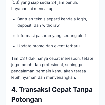
(CS) yang siap sedia 24 jam penuh.
Layanan ini mencakup:
Bantuan teknis seperti kendala login,
deposit, dan withdraw
Informasi pasaran yang sedang aktif
Update promo dan event terbaru
Tim CS tidak hanya cepat merespon, tetapi
juga ramah dan profesional, sehingga
pengalaman bermain kamu akan terasa
lebih nyaman dan menyenangkan.
4. Transaksi Cepat Tanpa
Potongan