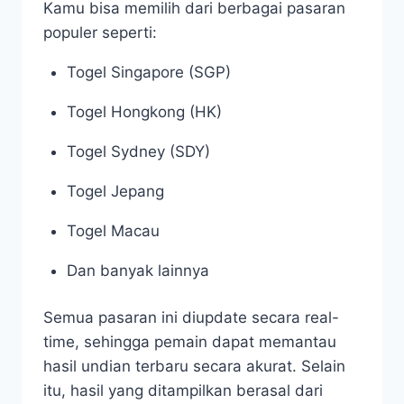
Kamu bisa memilih dari berbagai pasaran
populer seperti:
Togel Singapore (SGP)
Togel Hongkong (HK)
Togel Sydney (SDY)
Togel Jepang
Togel Macau
Dan banyak lainnya
Semua pasaran ini diupdate secara real-
time, sehingga pemain dapat memantau
hasil undian terbaru secara akurat. Selain
itu, hasil yang ditampilkan berasal dari