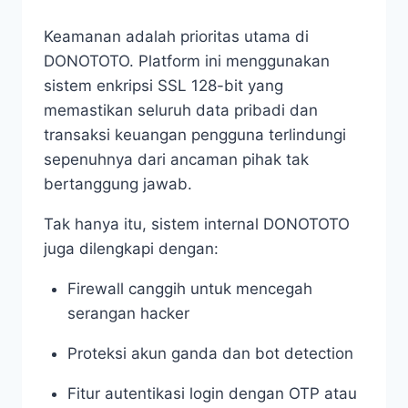
Keamanan adalah prioritas utama di
DONOTOTO. Platform ini menggunakan
sistem enkripsi SSL 128-bit yang
memastikan seluruh data pribadi dan
transaksi keuangan pengguna terlindungi
sepenuhnya dari ancaman pihak tak
bertanggung jawab.
Tak hanya itu, sistem internal DONOTOTO
juga dilengkapi dengan:
Firewall canggih untuk mencegah
serangan hacker
Proteksi akun ganda dan bot detection
Fitur autentikasi login dengan OTP atau