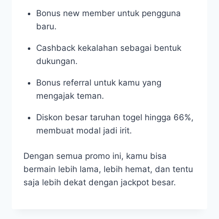
Bonus new member untuk pengguna
baru.
Cashback kekalahan sebagai bentuk
dukungan.
Bonus referral untuk kamu yang
mengajak teman.
Diskon besar taruhan togel hingga 66%,
membuat modal jadi irit.
Dengan semua promo ini, kamu bisa
bermain lebih lama, lebih hemat, dan tentu
saja lebih dekat dengan jackpot besar.