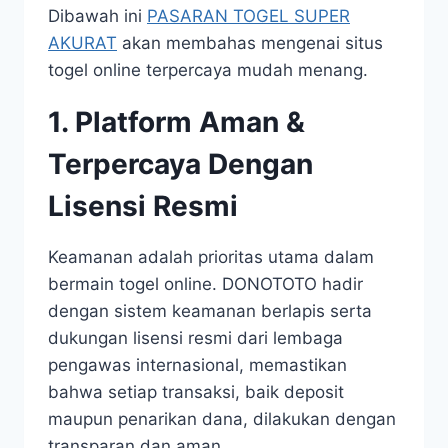
Dibawah ini
PASARAN TOGEL SUPER
AKURAT
akan membahas mengenai situs
togel online terpercaya mudah menang.
1. Platform Aman &
Terpercaya Dengan
Lisensi Resmi
Keamanan adalah prioritas utama dalam
bermain togel online. DONOTOTO hadir
dengan sistem keamanan berlapis serta
dukungan lisensi resmi dari lembaga
pengawas internasional, memastikan
bahwa setiap transaksi, baik deposit
maupun penarikan dana, dilakukan dengan
transparan dan aman.