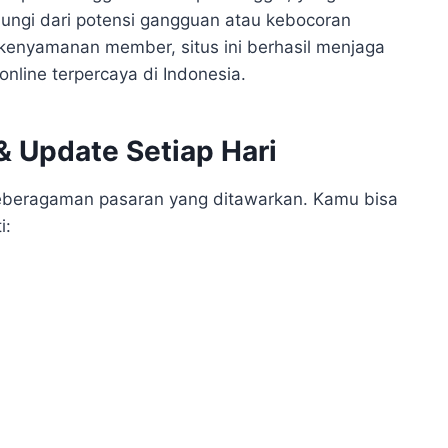
ungi dari potensi gangguan atau kebocoran
 kenyamanan member, situs ini berhasil menjaga
online terpercaya di Indonesia.
& Update Setiap Hari
beragaman pasaran yang ditawarkan. Kamu bisa
i: