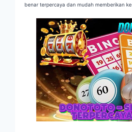
t
e
s
e
p
e
r
benar terpercaya dan mudah memberikan k
s
b
e
g
e
e
A
o
n
r
p
o
g
a
p
k
e
m
r