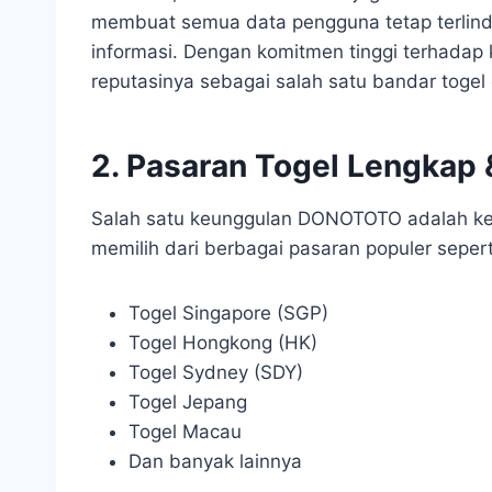
membuat semua data pengguna tetap terlind
informasi. Dengan komitmen tinggi terhadap
reputasinya sebagai salah satu bandar togel 
2. Pasaran Togel Lengkap 
Salah satu keunggulan DONOTOTO adalah ke
memilih dari berbagai pasaran populer sepert
Togel Singapore (SGP)
Togel Hongkong (HK)
Togel Sydney (SDY)
Togel Jepang
Togel Macau
Dan banyak lainnya