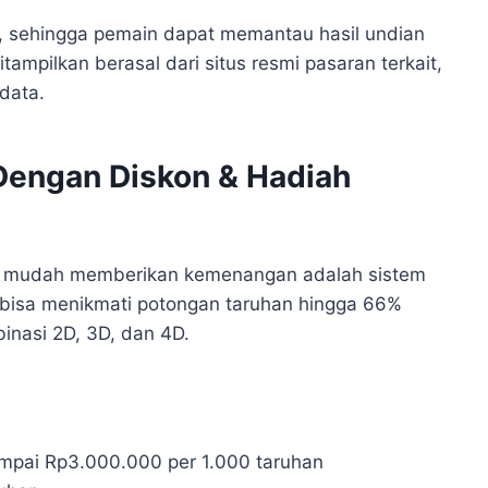
e, sehingga pemain dapat memantau hasil undian
ditampilkan berasal dari situs resmi pasaran terkait,
data.
Dengan Diskon & Hadiah
 mudah memberikan kemenangan adalah sistem
n bisa menikmati potongan taruhan hingga 66%
inasi 2D, 3D, dan 4D.
mpai Rp3.000.000 per 1.000 taruhan