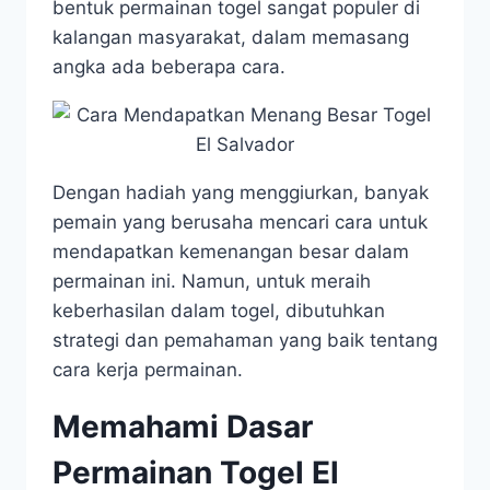
bentuk permainan togel sangat populer di
kalangan masyarakat, dalam memasang
angka ada beberapa cara.
Dengan hadiah yang menggiurkan, banyak
pemain yang berusaha mencari cara untuk
mendapatkan kemenangan besar dalam
permainan ini. Namun, untuk meraih
keberhasilan dalam togel, dibutuhkan
strategi dan pemahaman yang baik tentang
cara kerja permainan.
Memahami Dasar
Permainan Togel El