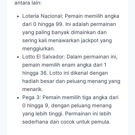
antara lain:
Lotería Nacional: Pemain memilih angka
dari 0 hingga 99. Ini adalah permainan
yang paling banyak dimainkan dan
sering kali menawarkan jackpot yang
menggiurkan.
Lotto El Salvador: Dalam permainan ini,
pemain memilih enam angka dari 1
hingga 36. Lotto ini dikenal dengan
hadiah besar dan peluang menang yang
menarik.
Pega 3: Pemain memilih tiga angka dari
0 hingga 9, dengan peluang menang
yang lebih tinggi. Permainan ini lebih
sederhana dan cocok untuk pemula.