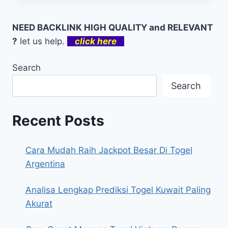
NEED BACKLINK HIGH QUALITY and RELEVANT
?
let us help.
click here
Search
Search
Recent Posts
Cara Mudah Raih Jackpot Besar Di Togel
Argentina
Analisa Lengkap Prediksi Togel Kuwait Paling
Akurat