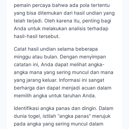
pemain percaya bahwa ada pola tertentu
yang bisa ditemukan dari hasil undian yang
telah terjadi. Oleh karena itu, penting bagi
Anda untuk melakukan analisis terhadap
hasil-hasil tersebut.
Catat hasil undian selama beberapa
minggu atau bulan. Dengan menyimpan
catatan ini, Anda dapat melihat angka-
angka mana yang sering muncul dan mana
yang jarang keluar. Informasi ini sangat
berharga dan dapat menjadi acuan dalam
memilih angka untuk taruhan Anda.
Identifikasi angka panas dan dingin. Dalam
dunia togel, istilah “angka panas” merujuk
pada angka yang sering muncul dalam