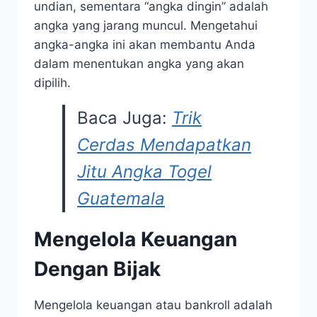
undian, sementara “angka dingin” adalah
angka yang jarang muncul. Mengetahui
angka-angka ini akan membantu Anda
dalam menentukan angka yang akan
dipilih.
Baca Juga:
Trik
Cerdas Mendapatkan
Jitu Angka Togel
Guatemala
Mengelola Keuangan
Dengan Bijak
Mengelola keuangan atau bankroll adalah