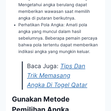
Mengetahui angka berulang dapat
memberikan wawasan saat memilih
angka di putaran berikutnya.
Perhatikan Pola Angka: Amati pola
angka yang muncul dalam hasil
sebelumnya. Beberapa pemain percaya
bahwa pola tertentu dapat memberikan
indikasi angka yang mungkin keluar.
Baca Juga:
Tips Dan
Trik Memasang
Angka Di Togel Qatar
Gunakan Metode
Pemilihan Angka