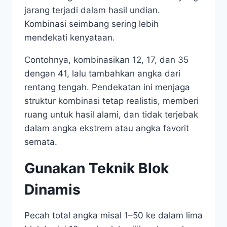
jarang terjadi dalam hasil undian.
Kombinasi seimbang sering lebih
mendekati kenyataan.
Contohnya, kombinasikan 12, 17, dan 35
dengan 41, lalu tambahkan angka dari
rentang tengah. Pendekatan ini menjaga
struktur kombinasi tetap realistis, memberi
ruang untuk hasil alami, dan tidak terjebak
dalam angka ekstrem atau angka favorit
semata.
Gunakan Teknik Blok
Dinamis
Pecah total angka misal 1–50 ke dalam lima