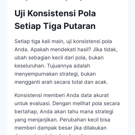
Uji Konsistensi Pola
Setiap Tiga Putaran
Setiap tiga kali main, uji konsistensi pola
Anda. Apakah mendekati hasil? Jika tidak,
ubah sebagian kecil dari pola, bukan
keseluruhan. Tujuannya adalah
menyempurnakan strategi, bukan
mengganti arah secara total dan acak.
Konsistensi memberi Anda data akurat
untuk evaluasi. Dengan melihat pola secara
bertahap, Anda akan tahu mana strategi
yang menjanjikan. Perubahan kecil bisa
memberi dampak besar jika dilakukan