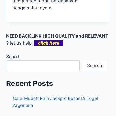
dengan tepat dan berdasarkan
pengamatan nyata.
NEED BACKLINK HIGH QUALITY and RELEVANT
?
let us help.
click here
Search
Search
Recent Posts
Cara Mudah Raih Jackpot Besar Di Togel
Argentina