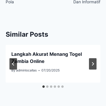
Pola
Dan Informatif
Similar Posts
Langkah Akurat Menang Togel
Zambia Online
By
adminlocallas
07/20/2025