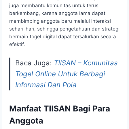
juga membantu komunitas untuk terus
berkembang, karena anggota lama dapat
membimbing anggota baru melalui interaksi
sehari-hari, sehingga pengetahuan dan strategi
bermain togel digital dapat tersalurkan secara
efektif.
Baca Juga:
TIISAN – Komunitas
Togel Online Untuk Berbagi
Informasi Dan Pola
Manfaat TIISAN Bagi Para
Anggota