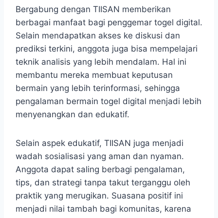
Bergabung dengan TIISAN memberikan
berbagai manfaat bagi penggemar togel digital.
Selain mendapatkan akses ke diskusi dan
prediksi terkini, anggota juga bisa mempelajari
teknik analisis yang lebih mendalam. Hal ini
membantu mereka membuat keputusan
bermain yang lebih terinformasi, sehingga
pengalaman bermain togel digital menjadi lebih
menyenangkan dan edukatif.
Selain aspek edukatif, TIISAN juga menjadi
wadah sosialisasi yang aman dan nyaman.
Anggota dapat saling berbagi pengalaman,
tips, dan strategi tanpa takut terganggu oleh
praktik yang merugikan. Suasana positif ini
menjadi nilai tambah bagi komunitas, karena