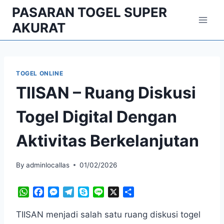
Skip
PASARAN TOGEL SUPER
to
AKURAT
content
TOGEL ONLINE
TIISAN – Ruang Diskusi
Togel Digital Dengan
Aktivitas Berkelanjutan
By
adminlocallas
01/02/2026
W
F
M
T
S
L
X
S
h
a
e
e
k
i
h
a
c
s
l
y
n
a
TIISAN menjadi salah satu ruang diskusi togel