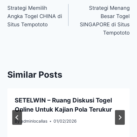
Strategi Memilih
Strategi Menang
navigation
Angka Togel CHINA di
Besar Togel
Situs Tempototo
SINGAPORE di Situs
Tempototo
Similar Posts
SETELWIN – Ruang Diskusi Togel
Online Untuk Kajian Pola Terukur
By
adminlocallas
01/02/2026