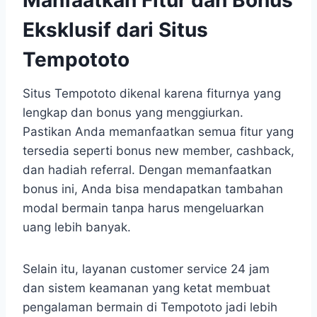
Manfaatkan Fitur dan Bonus
Eksklusif dari Situs
Tempototo
Situs Tempototo dikenal karena fiturnya yang
lengkap dan bonus yang menggiurkan.
Pastikan Anda memanfaatkan semua fitur yang
tersedia seperti bonus new member, cashback,
dan hadiah referral. Dengan memanfaatkan
bonus ini, Anda bisa mendapatkan tambahan
modal bermain tanpa harus mengeluarkan
uang lebih banyak.
Selain itu, layanan customer service 24 jam
dan sistem keamanan yang ketat membuat
pengalaman bermain di Tempototo jadi lebih