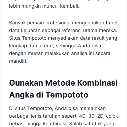
lebih mungkin muncul kembali.
Banyak pemain profesional menggunakan tabel
data keluaran sebagai referensi utama mereka.
Situs Tempototo menyediakan data result yang
lengkap dan akurat, sehingga Anda bisa
dengan mudah melakukan analisa ini secara
mandiri.
Gunakan Metode Kombinasi
Angka di Tempototo
Di situs Tempototo, Anda bisa memainkan
berbagai jenis taruhan seperti 4D, 3D, 2D, colok
bebas, hingga kombinasi. Salah satu trik yang