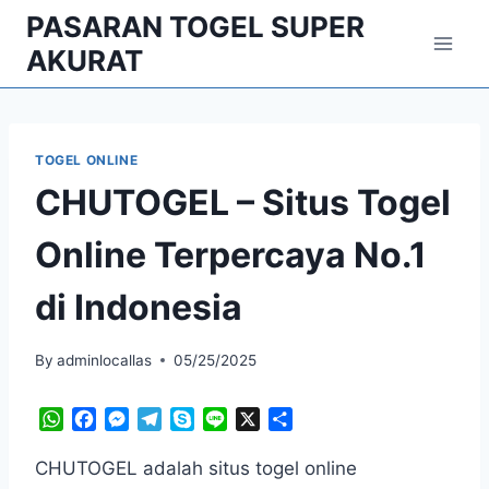
Skip
PASARAN TOGEL SUPER
to
AKURAT
content
TOGEL ONLINE
CHUTOGEL – Situs Togel
Online Terpercaya No.1
di Indonesia
By
adminlocallas
05/25/2025
W
F
M
T
S
L
X
S
h
a
e
e
k
i
h
a
c
s
l
y
n
a
CHUTOGEL adalah situs togel online