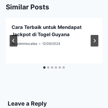
Similar Posts
Cara Terbaik untuk Mendapat
Jackpot di Togel Guyana
By
adminlocallas
12/09/2024
Leave a Reply