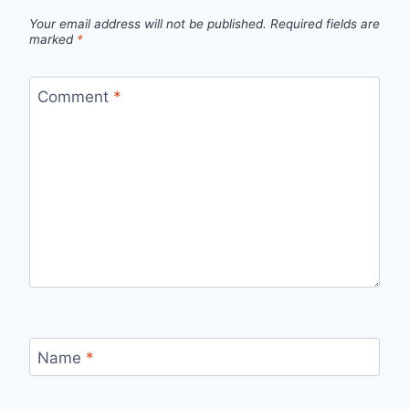
Your email address will not be published.
Required fields are
marked
*
Comment
*
Name
*