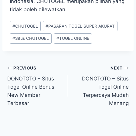
Indonesia, CHUTOGEL merupakan pilihan yang
tidak boleh dilewatkan.
Post
#
CHUTOGEL
#
PASARAN TOGEL SUPER AKURAT
Tags:
#
Situs CHUTOGEL
#
TOGEL ONLINE
Post
PREVIOUS
NEXT
DONOTOTO – Situs
DONOTOTO – Situs
navigation
Togel Online Bonus
Togel Online
New Member
Terpercaya Mudah
Terbesar
Menang