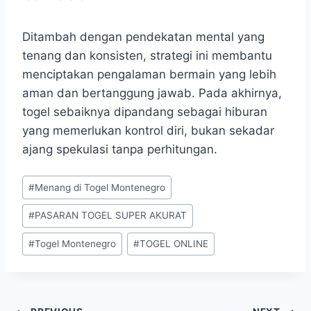
Ditambah dengan pendekatan mental yang
tenang dan konsisten, strategi ini membantu
menciptakan pengalaman bermain yang lebih
aman dan bertanggung jawab. Pada akhirnya,
togel sebaiknya dipandang sebagai hiburan
yang memerlukan kontrol diri, bukan sekadar
ajang spekulasi tanpa perhitungan.
Post
#
Menang di Togel Montenegro
Tags:
#
PASARAN TOGEL SUPER AKURAT
#
Togel Montenegro
#
TOGEL ONLINE