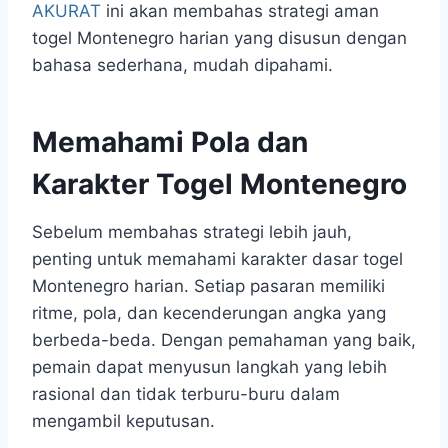
AKURAT
ini akan membahas strategi aman
togel Montenegro harian yang disusun dengan
bahasa sederhana, mudah dipahami.
Memahami Pola dan
Karakter Togel Montenegro
Sebelum membahas strategi lebih jauh,
penting untuk memahami karakter dasar togel
Montenegro harian. Setiap pasaran memiliki
ritme, pola, dan kecenderungan angka yang
berbeda-beda. Dengan pemahaman yang baik,
pemain dapat menyusun langkah yang lebih
rasional dan tidak terburu-buru dalam
mengambil keputusan.