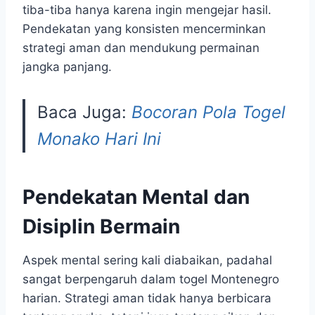
tiba-tiba hanya karena ingin mengejar hasil.
Pendekatan yang konsisten mencerminkan
strategi aman dan mendukung permainan
jangka panjang.
Baca Juga:
Bocoran Pola Togel
Monako Hari Ini
Pendekatan Mental dan
Disiplin Bermain
Aspek mental sering kali diabaikan, padahal
sangat berpengaruh dalam togel Montenegro
harian. Strategi aman tidak hanya berbicara