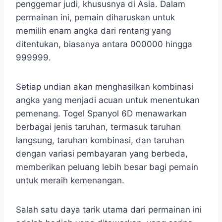
penggemar judi, khususnya di Asia. Dalam
permainan ini, pemain diharuskan untuk
memilih enam angka dari rentang yang
ditentukan, biasanya antara 000000 hingga
999999.
Setiap undian akan menghasilkan kombinasi
angka yang menjadi acuan untuk menentukan
pemenang. Togel Spanyol 6D menawarkan
berbagai jenis taruhan, termasuk taruhan
langsung, taruhan kombinasi, dan taruhan
dengan variasi pembayaran yang berbeda,
memberikan peluang lebih besar bagi pemain
untuk meraih kemenangan.
Salah satu daya tarik utama dari permainan ini