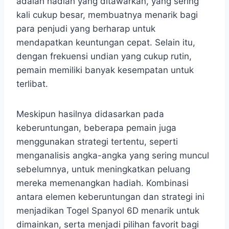
adalah hadiah yang ditawarkan, yang sering
kali cukup besar, membuatnya menarik bagi
para penjudi yang berharap untuk
mendapatkan keuntungan cepat. Selain itu,
dengan frekuensi undian yang cukup rutin,
pemain memiliki banyak kesempatan untuk
terlibat.
Meskipun hasilnya didasarkan pada
keberuntungan, beberapa pemain juga
menggunakan strategi tertentu, seperti
menganalisis angka-angka yang sering muncul
sebelumnya, untuk meningkatkan peluang
mereka memenangkan hadiah. Kombinasi
antara elemen keberuntungan dan strategi ini
menjadikan Togel Spanyol 6D menarik untuk
dimainkan, serta menjadi pilihan favorit bagi