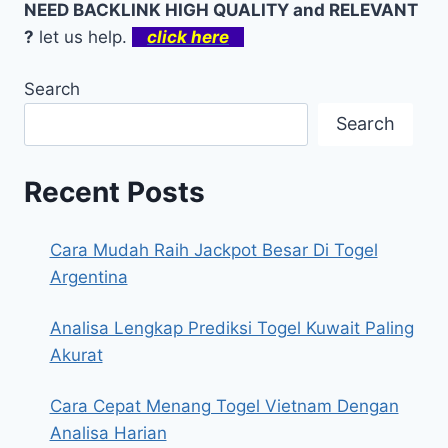
NEED BACKLINK HIGH QUALITY and RELEVANT
?
let us help.
click here
Search
Search
Recent Posts
Cara Mudah Raih Jackpot Besar Di Togel
Argentina
Analisa Lengkap Prediksi Togel Kuwait Paling
Akurat
Cara Cepat Menang Togel Vietnam Dengan
Analisa Harian