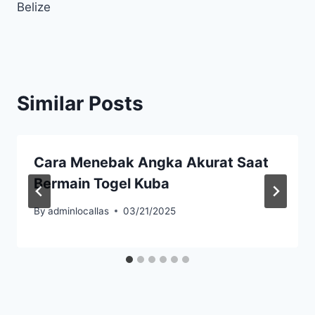
Belize
Similar Posts
Cara Menebak Angka Akurat Saat
Bermain Togel Kuba
By
adminlocallas
03/21/2025