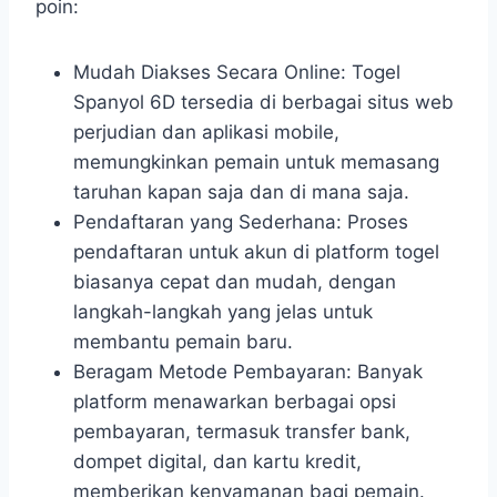
poin:
Mudah Diakses Secara Online: Togel
Spanyol 6D tersedia di berbagai situs web
perjudian dan aplikasi mobile,
memungkinkan pemain untuk memasang
taruhan kapan saja dan di mana saja.
Pendaftaran yang Sederhana: Proses
pendaftaran untuk akun di platform togel
biasanya cepat dan mudah, dengan
langkah-langkah yang jelas untuk
membantu pemain baru.
Beragam Metode Pembayaran: Banyak
platform menawarkan berbagai opsi
pembayaran, termasuk transfer bank,
dompet digital, dan kartu kredit,
memberikan kenyamanan bagi pemain.