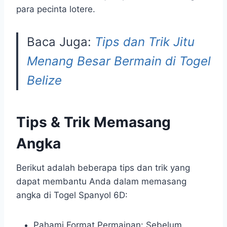
para pecinta lotere.
Baca Juga:
Tips dan Trik Jitu
Menang Besar Bermain di Togel
Belize
Tips & Trik Memasang
Angka
Berikut adalah beberapa tips dan trik yang
dapat membantu Anda dalam memasang
angka di Togel Spanyol 6D:
Pahami Format Permainan: Sebelum