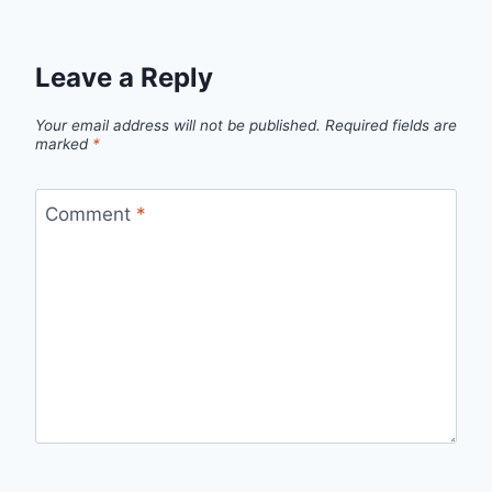
Leave a Reply
Your email address will not be published.
Required fields are
marked
*
Comment
*